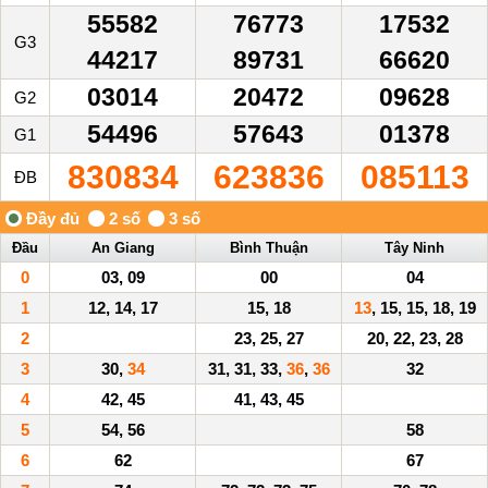
55582
76773
17532
G3
44217
89731
66620
03014
20472
09628
G2
54496
57643
01378
G1
830834
623836
085113
ĐB
Đầu
An Giang
Bình Thuận
Tây Ninh
0
03, 09
00
04
1
12, 14, 17
15, 18
13
, 15, 15, 18, 19
2
23, 25, 27
20, 22, 23, 28
3
30,
34
31, 31, 33,
36
,
36
32
4
42, 45
41, 43, 45
5
54, 56
58
6
62
67