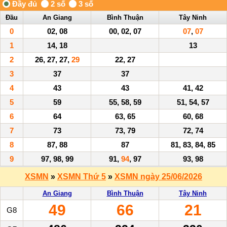
Đầu
An Giang
Bình Thuận
Tây Ninh
0
02, 08
00, 02, 07
07
,
07
1
14, 18
13
2
26, 27, 27,
29
22, 27
3
37
37
4
43
43
41, 42
5
59
55, 58, 59
51, 54, 57
6
64
63, 65
60, 68
7
73
73, 79
72, 74
8
87, 88
87
81, 83, 84, 85
9
97, 98, 99
91,
94
, 97
93, 98
XSMN
»
XSMN Thứ 5
»
XSMN ngày 25/06/2026
An Giang
Bình Thuận
Tây Ninh
49
66
21
G8