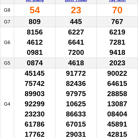
54
23
70
G8
809
445
767
G7
8156
6227
6219
4612
6641
7281
G6
0981
7200
9418
0874
4618
2023
G5
45145
91772
90022
75742
82436
64615
89903
97975
28858
92299
10625
13087
G4
23230
86633
08404
61786
67015
45891
17762
29031
42815