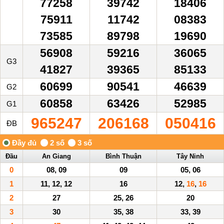
77258
39742
18406
75911
11742
08383
73585
89798
19690
56908
59216
36065
G3
41827
39365
85133
60699
90541
46639
G2
60858
63426
52985
G1
965247
206168
050416
ĐB
Đầu
An Giang
Bình Thuận
Tây Ninh
0
08, 09
09
05, 06
1
11, 12, 12
16
12,
16
,
16
2
27
25, 26
20
3
30
35, 38
33, 39