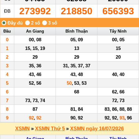
273992
218850
656393
ĐB
Đầu
An Giang
Bình Thuận
Tây Ninh
0
00, 08
05, 09
00, 05
1
15, 15, 19
13
15
2
29
29
20
3
35, 36
31, 35, 37, 37
4
43, 46
43, 48
40, 40
5
52, 56
50
, 53, 53
6
68
62, 66
7
73, 73, 74
72, 73
8
87
81, 84
83, 86, 88, 88
9
92
,
92
90, 92
92, 92,
93
, 96
XSMN
»
XSMN Thứ 5
»
XSMN ngày 16/07/2026
An Giang
Bình Thuận
Tây Ninh