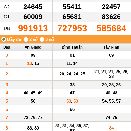
24645
55411
22457
G2
60009
65681
83626
G1
991913
727953
585684
ĐB
Đầu
An Giang
Bình Thuận
Tây Ninh
0
09
01
09
1
13
, 15
11, 14
21, 21, 21, 25, 26,
2
20, 24, 24, 25
28
3
33
30, 35, 36
4
40, 45, 49
47
40, 48
5
50
53
,
53
54, 55, 57
6
66
7
72, 76, 77
74, 75
81, 81, 84, 85, 87,
8
86, 89
84
87