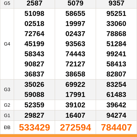
2587
5079
9357
G5
51098
58655
95251
02518
19997
33060
72764
02437
78868
45199
93563
51284
G4
58343
74443
99241
90827
72127
58413
36837
38658
82807
35026
69922
83254
G3
59088
17991
61483
52359
39102
39642
G2
29827
16407
94274
G1
533429
272594
784407
ĐB