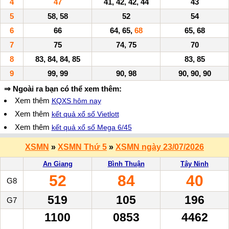
4
47
41, 42, 42, 44
43
5
58, 58
52
54
6
66
64, 65,
68
65, 68
7
75
74, 75
70
8
83, 84, 84, 85
83, 85
9
99, 99
90, 98
90, 90, 90
⇒ Ngoài ra bạn có thể xem thêm:
Xem thêm
KQXS hôm nay
Xem thêm
kết quả xổ số Vietlott
Xem thêm
kết quả xổ số Mega 6/45
XSMN
»
XSMN Thứ 5
»
XSMN ngày 23/07/2026
An Giang
Bình Thuận
Tây Ninh
52
84
40
G8
519
105
196
G7
1100
0853
4462