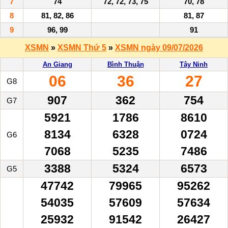
7
74
72, 72, 73, 75
70, 78
8
81, 82, 86
81, 87
9
96, 99
91
XSMN
»
XSMN Thứ 5
»
XSMN ngày 09/07/2026
An Giang
Bình Thuận
Tây Ninh
06
36
27
G8
907
362
754
G7
5921
1786
8610
8134
6328
0724
G6
7068
5235
7486
3388
5324
6573
G5
47742
79965
95262
54035
57609
57634
25932
91542
26427