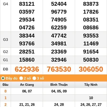
83121
52404
83873
G4
03597
96779
17826
29534
74905
08351
04726
62259
08686
38344
47742
93553
G3
93766
34981
11469
28251
23369
91654
G2
15860
32946
50830
G1
622936
763530
306050
ĐB
Đầu
An Giang
Bình Thuận
Tây Ninh
0
06, 07
04, 05, 09
1
10
2
21, 21, 26
24, 28
24, 26, 27, 27