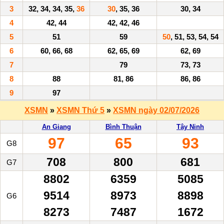
3
32, 34, 34, 35,
36
30
, 35, 36
30, 34
4
42, 44
42, 42, 46
5
51
59
50
, 51, 53, 54, 54
6
60, 66, 68
62, 65, 69
62, 69
7
79
73, 73
8
88
81, 86
86, 86
9
97
XSMN
»
XSMN Thứ 5
»
XSMN ngày 02/07/2026
An Giang
Bình Thuận
Tây Ninh
97
65
93
G8
708
800
681
G7
8802
6359
5085
9514
8973
8898
G6
8273
7487
1672