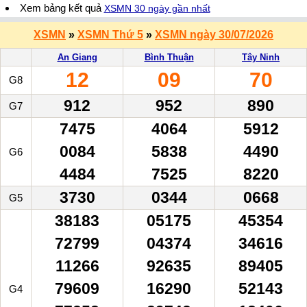
Xem bảng kết quả
XSMN 30 ngày gần nhất
XSMN
»
XSMN Thứ 5
»
XSMN ngày 30/07/2026
An Giang
Bình Thuận
Tây Ninh
12
09
70
G8
912
952
890
G7
7475
4064
5912
0084
5838
4490
G6
4484
7525
8220
3730
0344
0668
G5
38183
05175
45354
72799
04374
34616
11266
92635
89405
79609
16290
52143
G4