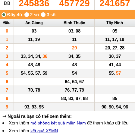
245836
457729
241657
ĐB
Đầu
An Giang
Bình Thuận
Tây Ninh
0
03
03, 08
05
1
11, 19
11
11, 17, 18
2
29
20, 27, 28
3
33, 34, 34,
36
34, 35
30, 37
4
48, 48
48
41, 44
5
54, 55, 57, 59
54
55,
57
6
64, 64, 67
7
70, 78
76, 77, 79
8
83, 83, 87, 88
85
9
93, 93, 95
90, 90, 94, 96
⇒ Ngoài ra bạn có thể xem thêm:
Xem thêm
để tham khảo dữ liệu
mô phỏng kết quả miền Nam
Xem thêm
kết quả XSMN