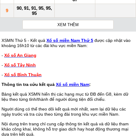
90, 91, 91, 95, 95,
9
95
XEM THÊM
XSMN Thứ 5 - Kết quả
Xổ số miền Nam Thứ 5
được cập nhật vào
khoảng 16h10 từ các đài khu vực miền Nam:
-
Xổ số An Giang
-
Xổ số Tây Ninh
-
Xổ số Bình Thuận
Thông tin tra cứu kết quả
Xổ số miền Nam
:
Bảng kết quả XSMN hiển thị các hạng mục từ ĐB đến G8, kèm dữ
liệu theo từng tỉnh/thành để người dùng tiện đối chiếu.
Người dùng có thể theo dõi kết quả mới nhất, xem lại dữ liệu các
ngày trước và tra cứu theo từng đài trong khu vực miền Nam.
Nội dung trên trang chỉ cung cấp thông tin kết quả và dữ liệu tham
khảo công khai, không hỗ trợ giao dịch hay hoạt động thương mại
dựa trên kết quả.