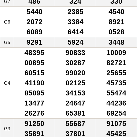
486
324
330
G7
5440
2385
4540
2072
3384
8921
G6
6089
6414
0528
9291
5924
3448
G5
48395
90833
10009
00895
30287
82721
60515
99020
25655
41190
02125
45735
G4
85095
34153
55474
13477
24647
44236
26276
65381
69254
91250
55687
91075
G3
35891
37801
45425