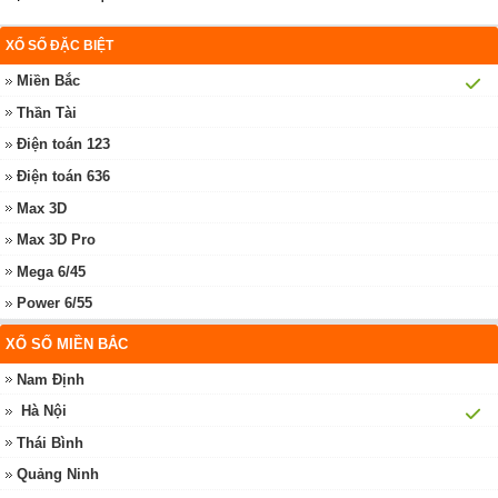
XỔ SỐ ĐẶC BIỆT
Miền Bắc
Thần Tài
Điện toán 123
Điện toán 636
Max 3D
Max 3D Pro
Mega 6/45
Power 6/55
XỔ SỐ MIỀN BẮC
Nam Định
Hà Nội
Thái Bình
Quảng Ninh