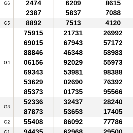
2474
6209
8615
G6
2387
5837
7088
8892
7513
4120
G5
75915
21731
26992
69015
67943
57172
88846
46348
58983
06156
92029
55973
G4
69343
53981
98388
53629
02690
76392
85373
01735
95566
52336
32437
28240
G3
87873
53653
17405
55408
86092
77786
G2
94435
62968
29500
G1