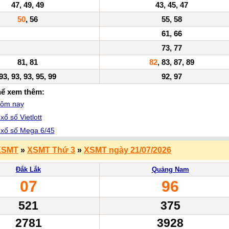
47, 49, 49
43, 45, 47
50
, 56
55, 58
61, 66
73, 77
81, 81
82
, 83, 87, 89
93, 93, 93, 95, 99
92, 97
hể xem thêm:
ôm nay
xổ số Vietlott
 xổ số Mega 6/45
XSMT
»
XSMT Thứ 3
»
XSMT ngày 21/07/2026
Đắk Lắk
Quảng Nam
07
96
521
375
2781
3928