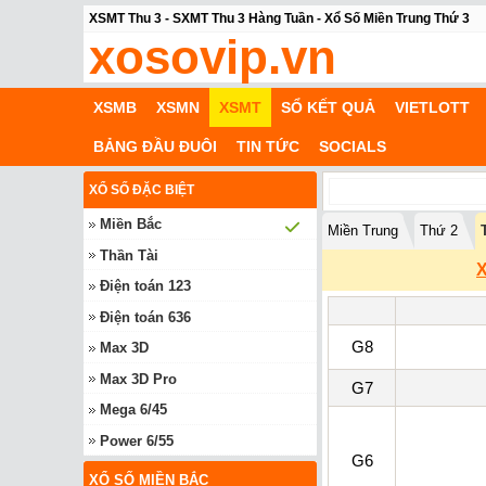
XSMT Thu 3 - SXMT Thu 3 Hàng Tuần - Xổ Số Miền Trung Thứ 3
xosovip.vn
XSMB
XSMN
XSMT
SỔ KẾT QUẢ
VIETLOTT
BẢNG ĐẦU ĐUÔI
TIN TỨC
SOCIALS
XỔ SỐ ĐẶC BIỆT
Miền Bắc
Miền Trung
Thứ 2
Thần Tài
Điện toán 123
Điện toán 636
G8
Max 3D
Max 3D Pro
G7
Mega 6/45
Power 6/55
G6
XỔ SỐ MIỀN BẮC