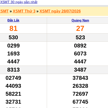
ả
XSMT 30 ngày gần nhất
XSMT
»
XSMT Thứ 3
»
XSMT ngày 28/07/2026
Đắk Lắk
Quảng Nam
81
27
530
523
0299
0892
1693
6073
4447
4447
8313
3487
02749
37843
44093
26328
58221
72697
32731
67745