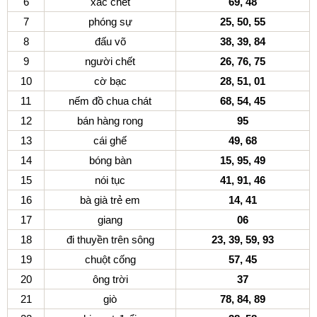
6
xác chết
69, 48
7
phóng sự
25, 50, 55
8
đấu võ
38, 39, 84
9
người chết
26, 76, 75
10
cờ bạc
28, 51, 01
11
nếm đồ chua chát
68, 54, 45
12
bán hàng rong
95
13
cái ghế
49, 68
14
bóng bàn
15, 95, 49
15
nói tục
41, 91, 46
16
bà già trẻ em
14, 41
17
giang
06
18
đi thuyền trên sông
23, 39, 59, 93
19
chuột cống
57, 45
20
ông trời
37
21
giò
78, 84, 89