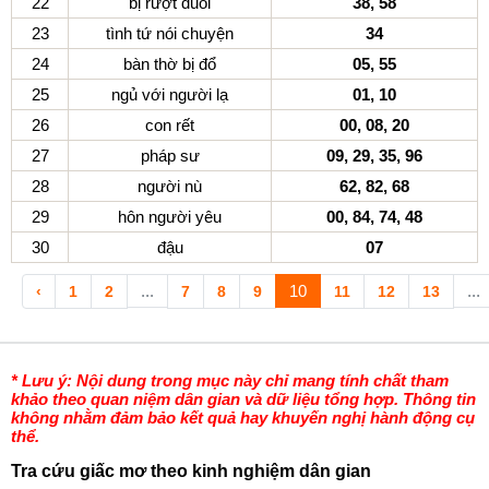
22
bị rượt đuổi
38, 58
23
tình tứ nói chuyện
34
24
bàn thờ bị đổ
05, 55
25
ngủ với người lạ
01, 10
26
con rết
00, 08, 20
27
pháp sư
09, 29, 35, 96
28
người nù
62, 82, 68
29
hôn người yêu
00, 84, 74, 48
30
đậu
07
...
10
...
‹
1
2
7
8
9
11
12
13
* Lưu ý: Nội dung trong mục này chỉ mang tính chất tham
khảo theo quan niệm dân gian và dữ liệu tổng hợp. Thông tin
không nhằm đảm bảo kết quả hay khuyến nghị hành động cụ
thể.
Tra cứu giấc mơ theo kinh nghiệm dân gian