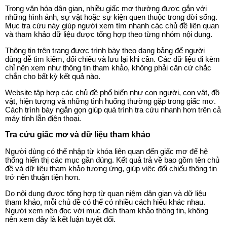
Trong văn hóa dân gian, nhiều giấc mơ thường được gắn với
những hình ảnh, sự vật hoặc sự kiện quen thuộc trong đời sống.
Mục tra cứu này giúp người xem tìm nhanh các chủ đề liên quan
và tham khảo dữ liệu được tổng hợp theo từng nhóm nội dung.
Thông tin trên trang được trình bày theo dạng bảng để người
dùng dễ tìm kiếm, đối chiếu và lưu lại khi cần. Các dữ liệu đi kèm
chỉ nên xem như thông tin tham khảo, không phải căn cứ chắc
chắn cho bất kỳ kết quả nào.
Website tập hợp các chủ đề phổ biến như con người, con vật, đồ
vật, hiện tượng và những tình huống thường gặp trong giấc mơ.
Cách trình bày ngắn gọn giúp quá trình tra cứu nhanh hơn trên cả
máy tính lẫn điện thoại.
Tra cứu giấc mơ và dữ liệu tham khảo
Người dùng có thể nhập từ khóa liên quan đến giấc mơ để hệ
thống hiển thị các mục gần đúng. Kết quả trả về bao gồm tên chủ
đề và dữ liệu tham khảo tương ứng, giúp việc đối chiếu thông tin
trở nên thuận tiện hơn.
Do nội dung được tổng hợp từ quan niệm dân gian và dữ liệu
tham khảo, mỗi chủ đề có thể có nhiều cách hiểu khác nhau.
Người xem nên đọc với mục đích tham khảo thông tin, không
nên xem đây là kết luận tuyệt đối.