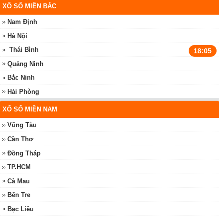
XỔ SỐ MIỀN BẮC
Nam Định
Hà Nội
Thái Bình
18:05
Quảng Ninh
Bắc Ninh
Hải Phòng
XỔ SỐ MIỀN NAM
Vũng Tàu
Cần Thơ
Đồng Tháp
TP.HCM
Cà Mau
Bến Tre
Bạc Liêu