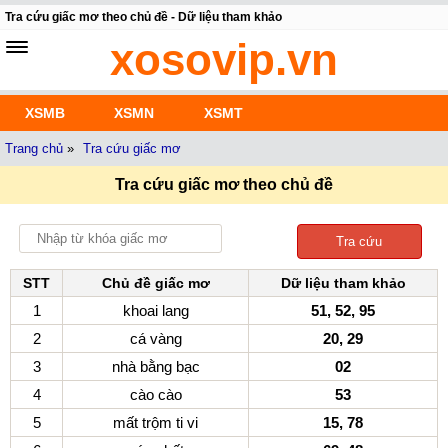
Tra cứu giấc mơ theo chủ đề - Dữ liệu tham khảo
xosovip.vn
XSMB
XSMN
XSMT
Trang chủ
»
Tra cứu giấc mơ
Tra cứu giấc mơ theo chủ đề
Tra cứu
STT
Chủ đề giấc mơ
Dữ liệu tham khảo
1
khoai lang
51, 52, 95
2
cá vàng
20, 29
3
nhà bằng bạc
02
4
cào cào
53
5
mất trộm ti vi
15, 78