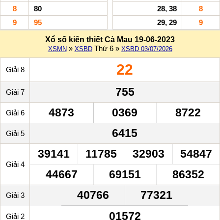
8
80
28, 38
8
9
95
29, 29
9
Xổ số kiến thiết Cà Mau 19-06-2023
»
Thứ 6 »
XSMN
XSBD
XSBD 03/07/2026
22
Giải 8
755
Giải 7
4873
0369
8722
Giải 6
6415
Giải 5
39141
11785
32903
54847
Giải 4
44667
69151
86352
40766
77321
Giải 3
01572
Giải 2