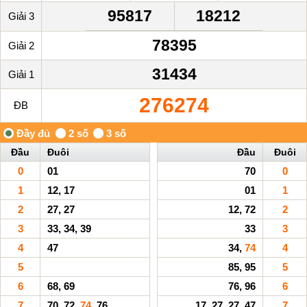
95817
18212
Giải 3
78395
Giải 2
31434
Giải 1
276274
ĐB
Đầu
Đuôi
Đầu
Đuôi
0
01
70
0
1
12, 17
01
1
2
27, 27
12, 72
2
3
33, 34, 39
33
3
4
47
34,
74
4
5
85, 95
5
6
68, 69
76, 96
6
7
70, 72,
74
, 76
17, 27, 27, 47
7