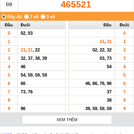
465521
ĐB
Đầu
Đuôi
Đầu
Đuôi
0
02, 03
0
1
21
,
21
1
2
21
,
21
, 22
02, 22, 32
2
3
32, 37, 38, 39
03, 73
3
4
46
54
4
5
54, 59, 59, 59
5
6
66
46, 66, 76, 96
6
7
73, 76
37
7
8
38
8
9
96
39, 59, 59, 59
9
XEM THÊM