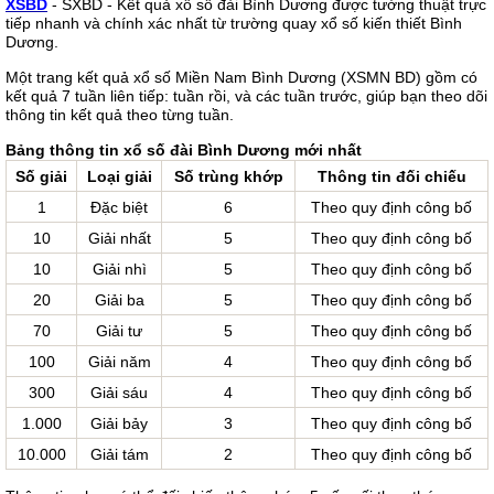
XSBD
- SXBD - Kết quả xổ số đài Bình Dương được tường thuật trực
tiếp nhanh và chính xác nhất từ trường quay xổ số kiến thiết Bình
Dương.
Một trang kết quả xổ số Miền Nam Bình Dương (XSMN BD) gồm có
kết quả 7 tuần liên tiếp: tuần rồi, và các tuần trước, giúp bạn theo dõi
thông tin kết quả theo từng tuần.
Bảng thông tin xổ số đài Bình Dương mới nhất
Số giải
Loại giải
Số trùng khớp
Thông tin đối chiếu
1
Đặc biệt
6
Theo quy định công bố
10
Giải nhất
5
Theo quy định công bố
10
Giải nhì
5
Theo quy định công bố
20
Giải ba
5
Theo quy định công bố
70
Giải tư
5
Theo quy định công bố
100
Giải năm
4
Theo quy định công bố
300
Giải sáu
4
Theo quy định công bố
1.000
Giải bảy
3
Theo quy định công bố
10.000
Giải tám
2
Theo quy định công bố