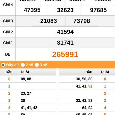
Giải 4
47395
32623
97685
21083
73708
Giải 3
41594
Giải 2
31741
Giải 1
265991
ĐB
Đầu
Đuôi
Đầu
Đuôi
0
08, 08
30, 50, 80
0
1
41, 41,
91
1
2
23, 27
2
3
30
23, 43, 83
3
4
41, 41, 43
64, 94
4
5
50
65, 85, 95
5