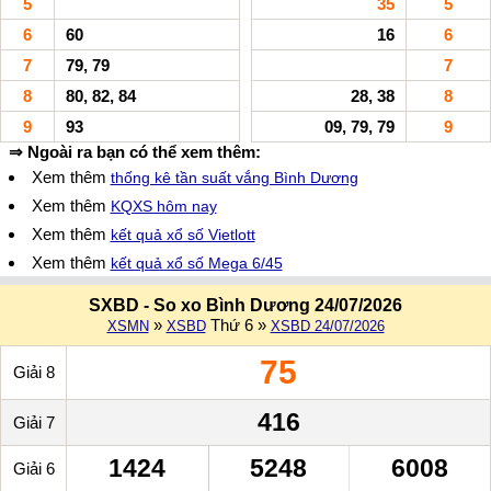
5
35
5
6
60
16
6
7
79, 79
7
8
80, 82, 84
28, 38
8
9
93
09, 79, 79
9
⇒ Ngoài ra bạn có thể xem thêm:
Xem thêm
thống kê tần suất vắng Bình Dương
Xem thêm
KQXS hôm nay
Xem thêm
kết quả xổ số Vietlott
Xem thêm
kết quả xổ số Mega 6/45
SXBD - So xo Bình Dương 24/07/2026
»
Thứ 6 »
XSMN
XSBD
XSBD 24/07/2026
75
Giải 8
416
Giải 7
1424
5248
6008
Giải 6