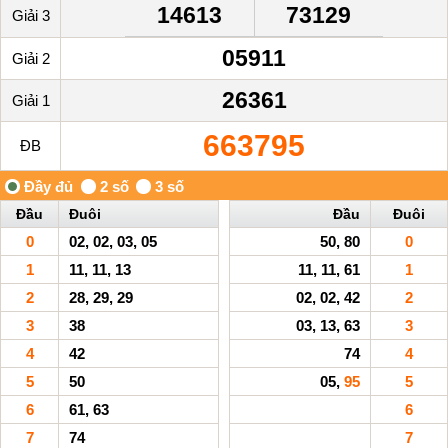
14613
73129
Giải 3
05911
Giải 2
26361
Giải 1
663795
ĐB
Đầu
Đuôi
Đầu
Đuôi
0
02, 02, 03, 05
50, 80
0
1
11, 11, 13
11, 11, 61
1
2
28, 29, 29
02, 02, 42
2
3
38
03, 13, 63
3
4
42
74
4
5
50
05,
95
5
6
61, 63
6
7
74
7