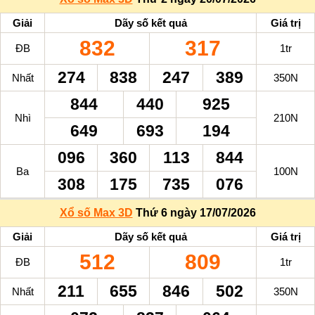
Giải
Dãy số kết quả
Giá trị
832
317
ĐB
1tr
274
838
247
389
Nhất
350N
844
440
925
Nhì
210N
649
693
194
096
360
113
844
Ba
100N
308
175
735
076
Xổ số Max 3D
Thứ 6 ngày 17/07/2026
Giải
Dãy số kết quả
Giá trị
512
809
ĐB
1tr
211
655
846
502
Nhất
350N