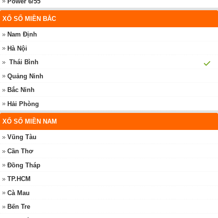
Power 6/55
XỔ SỐ MIỀN BẮC
Nam Định
Hà Nội
Thái Bình
Quảng Ninh
Bắc Ninh
Hải Phòng
XỔ SỐ MIỀN NAM
Vũng Tàu
Cần Thơ
Đồng Tháp
TP.HCM
Cà Mau
Bến Tre