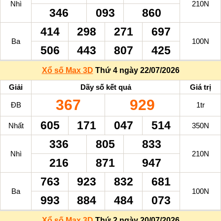
Nhì
210N
346
093
860
414
298
271
697
Ba
100N
506
443
807
425
Xổ số Max 3D
Thứ 4 ngày 22/07/2026
Giải
Dãy số kết quả
Giá trị
367
929
ĐB
1tr
605
171
047
514
Nhất
350N
336
805
833
Nhì
210N
216
871
947
763
923
832
681
Ba
100N
993
884
484
073
Xổ số Max 3D
Thứ 2 ngày 20/07/2026