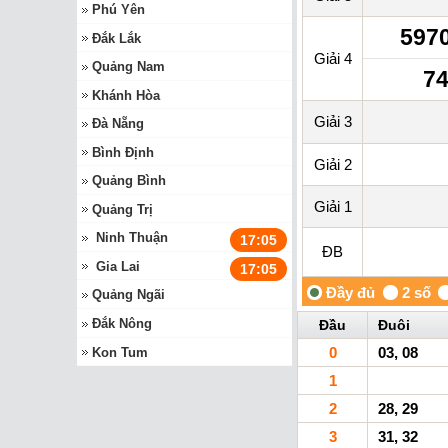
Phú Yên
597
Đắk Lắk
Giải 4
Quảng Nam
7
Khánh Hòa
Giải 3
Đà Nẵng
Bình Định
Giải 2
Quảng Bình
Giải 1
Quảng Trị
Ninh Thuận
17:05
ĐB
Gia Lai
17:05
Quảng Ngãi
Đắk Nông
Đầu
Đuôi
0
03, 08
Kon Tum
1
2
28, 29
3
31, 32