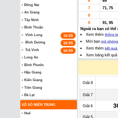
6
69
Đồng Nai
7
71, 75
An Giang
8
Tây Ninh
9
91, 95
Bình Thuận
Ngoài ra bạn có thể
Xem thêm
thống k
Vĩnh Long
16:05
Mời bạn
mô phỏng
Bình Dương
16:05
Xem thêm
kết qu
Trà Vinh
16:05
Xem bảng kết qu
Long An
Bình Phước
Hậu Giang
Kiên Giang
Giải 8
Tiền Giang
Giải 7
Đà Lạt
3
XỔ SỐ MIỀN TRUNG
Giải 6
Huế
Giải 5