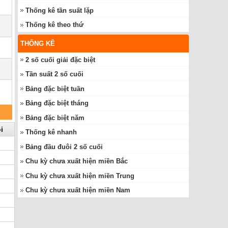
Thống kê tần suất lặp
Thống kê theo thứ
THỐNG KÊ
2 số cuối giải đặc biệt
Tần suất 2 số cuối
Bảng đặc biệt tuần
Bảng đặc biệt tháng
Bảng đặc biệt năm
i
Thống kê nhanh
Bảng đầu đuôi 2 số cuối
Chu kỳ chưa xuất hiện miền Bắc
Chu kỳ chưa xuất hiện miền Trung
Chu kỳ chưa xuất hiện miền Nam