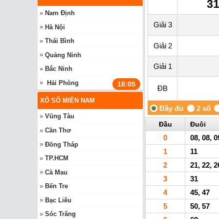
3
Nam Định
Giải 3
Hà Nội
Thái Bình
Giải 2
Quảng Ninh
Giải 1
Bắc Ninh
Hải Phòng
18:05
ĐB
XỔ SỐ MIỀN NAM
Vũng Tàu
Đầu
Đuôi
Cần Thơ
0
08, 08, 0
Đồng Tháp
1
11
TP.HCM
2
21, 22, 2
Cà Mau
3
31
Bến Tre
4
45, 47
Bạc Liêu
5
50, 57
Sóc Trăng