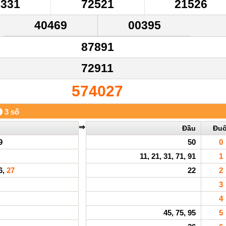
1331
72521
21526
40469
00395
87891
72911
574027
⇒
Đầu
Đuô
9
50
0
11, 21, 31, 71, 91
1
6,
27
22
2
3
4
45, 75, 95
5