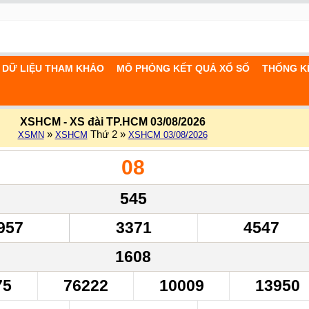
DỮ LIỆU THAM KHẢO
MÔ PHỎNG KẾT QUẢ XỔ SỐ
THỐNG K
XSHCM - XS đài TP.HCM 03/08/2026
»
Thứ 2 »
XSMN
XSHCM
XSHCM 03/08/2026
08
545
957
3371
4547
1608
75
76222
10009
13950