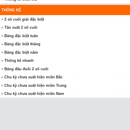
THỐNG KÊ
2 số cuối giải đặc biệt
Tần suất 2 số cuối
Bảng đặc biệt tuần
Bảng đặc biệt tháng
Bảng đặc biệt năm
Thống kê nhanh
Bảng đầu đuôi 2 số cuối
Chu kỳ chưa xuất hiện miền Bắc
Chu kỳ chưa xuất hiện miền Trung
Chu kỳ chưa xuất hiện miền Nam