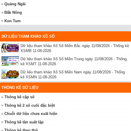
Quảng Ngãi
Đắk Nông
Kon Tum
DỮ LIỆU THAM KHẢO XỔ SỐ
Dữ liệu tham khảo Xổ Số Miền Bắc ngày 11/08/2026 - Thống kê
XSMB 11-08-2026
Dữ liệu tham khảo Xổ Số Miền Trung ngày 11/08/2026 - Thống
kê XSMT 11-08-2026
Dữ liệu tham khảo Xổ Số Miền Nam ngày 11/08/2026 - Thống
kê XSMN 11-08-2026
THỐNG KÊ DỮ LIỆU
Thống kê cặp số
Thống kê 2 số cuối đặc biệt
Chuỗi dữ liệu chưa xuất hiện
Thống kê tần suất lặp
Thống kê theo thứ