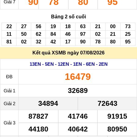
9
0
7
8
8
0
9
5
Giải 7
Bảng 2 số cuối
22
27
56
19
18
63
21
00
73
11
50
62
84
46
97
02
21
25
81
02
32
42
17
90
78
80
95
Kết quả XSMB ngày 07/08/2026
13EN - 5EN - 12EN - 1EN - 6EN - 2EN
1
6
4
7
9
ĐB
3
2
6
8
9
Giải 1
3
4
8
9
4
7
2
6
4
3
Giải 2
8
7
8
2
7
4
1
7
4
6
9
1
9
1
5
Giải 3
4
4
1
8
0
4
0
6
4
2
8
0
9
5
0