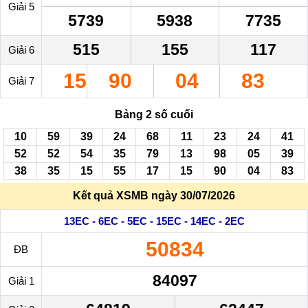
Giải 5
5
7
3
9
5
9
3
8
7
7
3
5
5
1
5
1
5
5
1
1
7
Giải 6
1
5
9
0
0
4
8
3
Giải 7
Bảng 2 số cuối
10
59
39
24
68
11
23
24
41
52
52
54
35
79
13
98
05
39
38
35
15
55
17
15
90
04
83
Kết quả XSMB ngày 30/07/2026
13EC - 6EC - 5EC - 15EC - 14EC - 2EC
5
0
8
3
4
ĐB
8
4
0
9
7
Giải 1