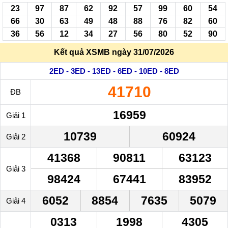
23
97
87
62
92
57
99
60
54
66
30
63
49
48
88
76
82
60
36
56
12
34
27
56
80
52
90
Kết quả XSMB ngày 31/07/2026
2ED - 3ED - 13ED - 6ED - 10ED - 8ED
4
1
7
1
0
ĐB
1
6
9
5
9
Giải 1
1
0
7
3
9
6
0
9
2
4
Giải 2
4
1
3
6
8
9
0
8
1
1
6
3
1
2
3
Giải 3
9
8
4
2
4
6
7
4
4
1
8
3
9
5
2
6
0
5
2
8
8
5
4
7
6
3
5
5
0
7
9
Giải 4
0
3
1
3
1
9
9
8
4
3
0
5