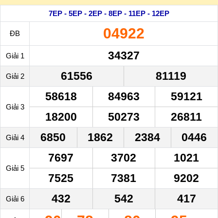
7EP - 5EP - 2EP - 8EP - 11EP - 12EP
0
4
9
2
2
ĐB
3
4
3
2
7
Giải 1
6
1
5
5
6
8
1
1
1
9
Giải 2
5
8
6
1
8
8
4
9
6
3
5
9
1
2
1
Giải 3
1
8
2
0
0
5
0
2
7
3
2
6
8
1
1
6
8
5
0
1
8
6
2
2
3
8
4
0
4
4
6
Giải 4
7
6
9
7
3
7
0
2
1
0
2
1
Giải 5
7
5
2
5
7
3
8
1
9
2
0
2
4
3
2
5
4
2
4
1
7
Giải 6