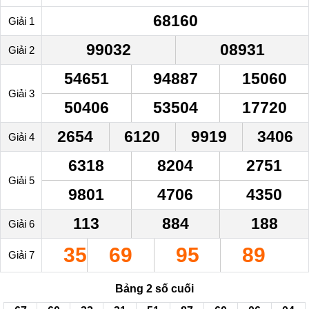
6
8
1
6
0
Giải 1
9
9
0
3
2
0
8
9
3
1
Giải 2
5
4
6
5
1
9
4
8
8
7
1
5
0
6
0
Giải 3
5
0
4
0
6
5
3
5
0
4
1
7
7
2
0
2
6
5
4
6
1
2
0
9
9
1
9
3
4
0
6
Giải 4
6
3
1
8
8
2
0
4
2
7
5
1
Giải 5
9
8
0
1
4
7
0
6
4
3
5
0
1
1
3
8
8
4
1
8
8
Giải 6
3
5
6
9
9
5
8
9
Giải 7
Bảng 2 số cuối