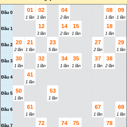
01
02
04
08
09
Đầu 0
1 lần
1 lần
2 lần
1 lần
1 lần
12
14
15
18
Đầu 1
3 lần
2 lần
1 lần
1 lần
20
21
23
27
29
Đầu 2
2 lần
1 lần
5 lần
2 lần
1 lần
30
32
34
35
37
38
Đầu 3
1 lần
1 lần
1 lần
1 lần
1 lần
2 lần
41
Đầu 4
1 lần
50
53
Đầu 5
1 lần
1 lần
61
67
69
Đầu 6
1 lần
1 lần
1 lần
72
74
75
78
Đầu 7