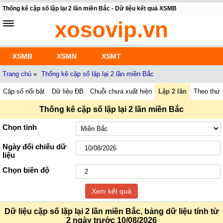
Thống kê cặp số lặp lại 2 lần miền Bắc - Dữ liệu kết quả XSMB
xosovip.vn
XSMB
XSMN
XSMT
Trang chủ
»
Thống kê cặp số lặp lại 2 lần miền Bắc
Cặp số nổi bật
Dữ liệu ĐB
Chuỗi chưa xuất hiện
Lặp 2 lần
Theo thứ
Thống kê cặp số lặp lại 2 lần miền Bắc
Chọn tỉnh
Ngày đối chiếu dữ
liệu
Chọn biên độ
Xem kết quả
Dữ liệu cặp số lặp lại 2 lần miền Bắc, bảng dữ liệu tính từ
2 ngày trước 10/08/2026