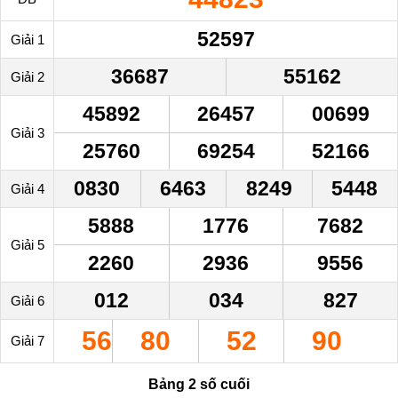
5
2
5
9
7
Giải 1
3
6
6
8
7
5
5
1
6
2
Giải 2
4
5
8
9
2
2
6
4
5
7
0
0
6
9
9
Giải 3
2
5
7
6
0
6
9
2
5
4
5
2
1
6
6
0
8
3
0
6
4
6
3
8
2
4
9
5
4
4
8
Giải 4
5
8
8
8
1
7
7
6
7
6
8
2
Giải 5
2
2
6
0
2
9
3
6
9
5
5
6
0
1
2
0
3
4
8
2
7
Giải 6
5
6
8
0
5
2
9
0
Giải 7
Bảng 2 số cuối