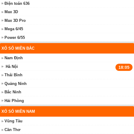
Điện toán 636
Max 3D
Max 3D Pro
Mega 6/45
Power 6/55
XỔ SỐ MIỀN BẮC
Nam Định
Hà Nội
18:05
Thái Bình
Quảng Ninh
Bắc Ninh
Hải Phòng
XỔ SỐ MIỀN NAM
Vũng Tàu
Cần Thơ