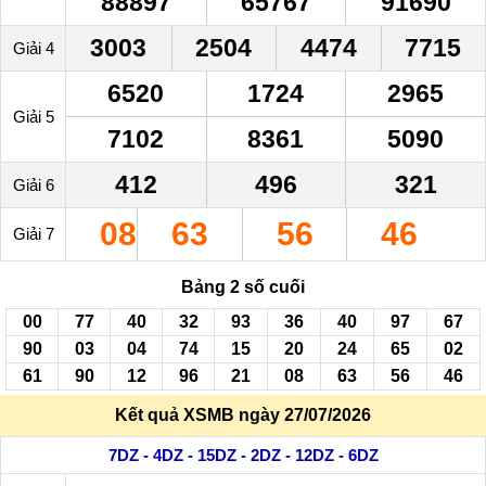
8
8
8
9
7
6
5
7
6
7
9
1
6
9
0
3
0
0
3
2
5
0
4
4
4
7
4
7
7
1
5
Giải 4
6
5
2
0
1
7
2
4
2
9
6
5
Giải 5
7
1
0
2
8
3
6
1
5
0
9
0
4
1
2
4
9
6
3
2
1
Giải 6
0
8
6
3
5
6
4
6
Giải 7
Bảng 2 số cuối
00
77
40
32
93
36
40
97
67
90
03
04
74
15
20
24
65
02
61
90
12
96
21
08
63
56
46
Kết quả XSMB ngày 27/07/2026
7DZ - 4DZ - 15DZ - 2DZ - 12DZ - 6DZ