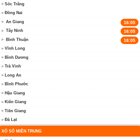
Sóc Trăng
Đồng Nai
An Giang
16:05
Tây Ninh
16:05
Bình Thuận
16:05
Vĩnh Long
Bình Dương
Trà Vinh
Long An
Bình Phước
Hậu Giang
Kiên Giang
Tiền Giang
Đà Lạt
XỔ SỐ MIỀN TRUNG