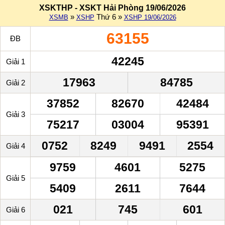
XSKTHP - XSKT Hải Phòng 19/06/2026
»
Thứ 6 »
XSMB
XSHP
XSHP 19/06/2026
63155
ĐB
42245
Giải 1
17963
84785
Giải 2
37852
82670
42484
Giải 3
75217
03004
95391
0752
8249
9491
2554
Giải 4
9759
4601
5275
Giải 5
5409
2611
7644
021
745
601
Giải 6