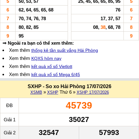
5
50, 53, 57
25, 45, 65, 65, 85, 95
5
6
62, 64, 65, 65, 68
76
6
7
70, 74, 76, 78
17, 37, 57
7
8
80, 82, 85
08,
38
, 68, 78
8
9
95
9
⇒ Ngoài ra bạn có thể xem thêm:
Xem thêm
thống kê tần suất vắng Hải Phòng
Xem thêm
KQXS hôm nay
Xem thêm
kết quả xổ số Vietlott
Xem thêm
kết quả xổ số Mega 6/45
SXHP - So xo Hải Phòng 17/07/2026
»
Thứ 6 »
XSMB
XSHP
XSHP 17/07/2026
45739
ĐB
35027
Giải 1
32547
57993
Giải 2