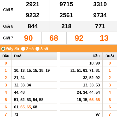
2921
9715
3310
Giải 5
9232
2561
9734
844
218
771
Giải 6
90
68
92
13
Giải 7
Đầu
Đuôi
Đầu
Đuôi
0
10, 90
0
1
10, 13, 15, 15, 18, 19
21, 51, 61, 71, 81
1
2
21, 24
32, 52, 92
2
3
32, 33, 34
13, 33, 53
3
4
44, 48
24, 34, 44, 54
4
5
51, 52, 53, 54, 58
15, 15,
65
,
65
5
6
61,
65
,
65
, 68
6
7
71
97
7