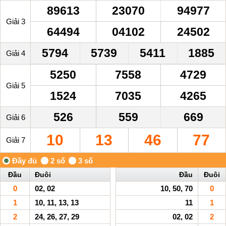
89613
23070
94977
Giải 3
64494
04102
24502
5794
5739
5411
1885
Giải 4
5250
7558
4729
Giải 5
1524
7035
4265
526
559
669
Giải 6
10
13
46
77
Giải 7
Đầu
Đuôi
Đầu
Đuôi
0
02, 02
10, 50, 70
0
1
10, 11, 13, 13
11
1
2
24, 26, 27, 29
02, 02
2