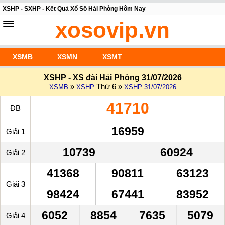
XSHP - SXHP - Kết Quả Xổ Số Hải Phòng Hôm Nay
xosovip.vn
XSMB
XSMN
XSMT
XSHP - XS đài Hải Phòng 31/07/2026
»
Thứ 6 »
XSMB
XSHP
XSHP 31/07/2026
41710
ĐB
16959
Giải 1
10739
60924
Giải 2
41368
90811
63123
Giải 3
98424
67441
83952
6052
8854
7635
5079
Giải 4