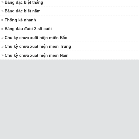
Bảng đặc biệt tháng
Bảng đặc biệt năm
Thống kê nhanh
Bảng đầu đuôi 2 số cuối
Chu kỳ chưa xuất hiện miền Bắc
Chu kỳ chưa xuất hiện miền Trung
Chu kỳ chưa xuất hiện miền Nam