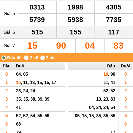
0313
1998
4305
Giải 5
5739
5938
7735
515
155
117
Giải 6
15
90
04
83
Giải 7
Đầu
Đuôi
Đầu
Đuôi
0
04, 05
10
, 90
0
1
10
, 11, 13, 15, 15, 17
11, 41
1
2
23, 24, 24
52, 52
2
3
35, 35, 38, 39, 39
13, 23, 83
3
4
41
04, 24, 24, 54
4
5
52, 52, 54, 55, 59
05, 15, 15, 35, 35, 55
5
6
68
6
7
79
17
7