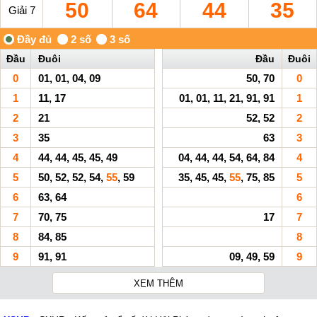
50
64
44
35
Giải 7
Đầu
Đuôi
Đầu
Đuôi
0
01, 01, 04, 09
50, 70
0
1
11, 17
01, 01, 11, 21, 91, 91
1
2
21
52, 52
2
3
35
63
3
4
44, 44, 45, 45, 49
04, 44, 44, 54, 64, 84
4
5
50, 52, 52, 54,
55
, 59
35, 45, 45,
55
, 75, 85
5
6
63, 64
6
7
70, 75
17
7
8
84, 85
8
9
91, 91
09, 49, 59
9
XEM THÊM