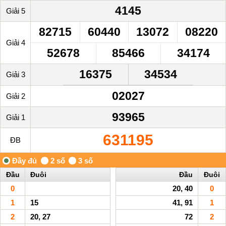
4145
Giải 5
82715
60440
13072
08220
Giải 4
52678
85466
34174
16375
34534
Giải 3
02027
Giải 2
93965
Giải 1
631195
ĐB
Đầu
Đuôi
Đầu
Đuôi
0
20, 40
0
1
15
41, 91
1
2
20, 27
72
2