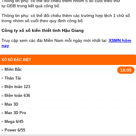
Thông tin phụ: có thể đối chiếu thêm nhóm 5 số cuối theo thứ
tự GĐB trong kết quả công bố.
Thông tin phụ: có thể đối chiếu thêm các trường hợp lệch 1 chữ số
trong nhóm số cuối theo quy định công bố.
Công ty xổ số kiến thiết tỉnh Hậu Giang
Truy cập xem các đài Miền Nam mỗi ngày mới nhất tại:
XSMN hôm
nay
XỔ SỐ ĐẶC BIỆT
Miền Bắc
18:05
Thần Tài
Điện toán 123
Điện toán 636
Max 3D
Max 3D Pro
Mega 6/45
Power 6/55