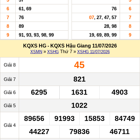
6
61, 69
76
6
7
76
07
, 27, 47, 57
7
8
89
28, 98
8
9
91, 93, 93, 98, 99
19, 69, 89, 99
9
KQXS HG - KQXS Hậu Giang 11/07/2026
»
Thứ 7 »
XSMN
XSHG
XSHG 11/07/2026
45
Giải 8
821
Giải 7
6295
1631
4903
Giải 6
1022
Giải 5
89656
91993
15853
84749
Giải 4
44227
79836
46711