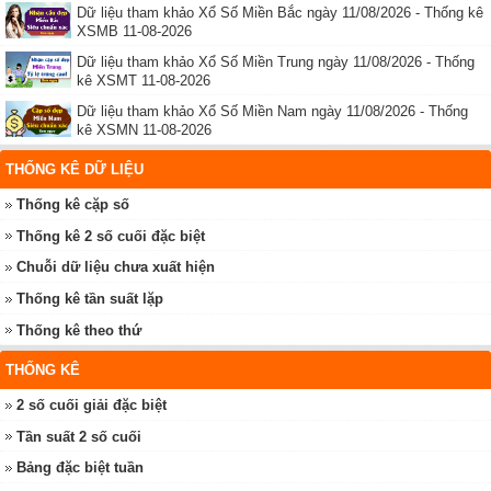
Dữ liệu tham khảo Xổ Số Miền Bắc ngày 11/08/2026 - Thống kê
XSMB 11-08-2026
Dữ liệu tham khảo Xổ Số Miền Trung ngày 11/08/2026 - Thống
kê XSMT 11-08-2026
Dữ liệu tham khảo Xổ Số Miền Nam ngày 11/08/2026 - Thống
kê XSMN 11-08-2026
THỐNG KÊ DỮ LIỆU
Thống kê cặp số
Thống kê 2 số cuối đặc biệt
Chuỗi dữ liệu chưa xuất hiện
Thống kê tần suất lặp
Thống kê theo thứ
THỐNG KÊ
2 số cuối giải đặc biệt
Tần suất 2 số cuối
Bảng đặc biệt tuần