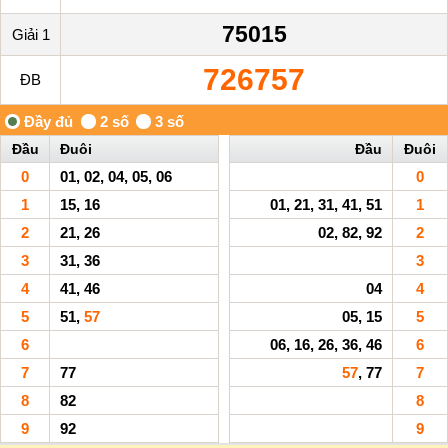
75015
Giải 1
726757
ĐB
Đầu
Đuôi
Đầu
Đuôi
0
01, 02, 04, 05, 06
0
1
15, 16
01, 21, 31, 41, 51
1
2
21, 26
02, 82, 92
2
3
31, 36
3
4
41, 46
04
4
5
51,
57
05, 15
5
6
06, 16, 26, 36, 46
6
7
77
57
, 77
7
8
82
8
9
92
9