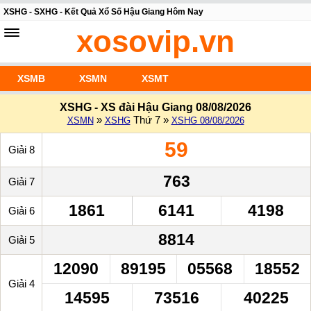
XSHG - SXHG - Kết Quả Xổ Số Hậu Giang Hôm Nay
xosovip.vn
XSMB
XSMN
XSMT
XSHG - XS đài Hậu Giang 08/08/2026
»
Thứ 7 »
XSMN
XSHG
XSHG 08/08/2026
59
Giải 8
763
Giải 7
1861
6141
4198
Giải 6
8814
Giải 5
12090
89195
05568
18552
Giải 4
14595
73516
40225