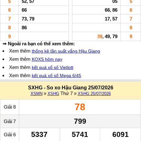
5
52, 57
05
5
6
66
66, 86
6
7
73, 79
17, 57
7
8
86
8
9
39
, 49, 79
9
⇒ Ngoài ra bạn có thể xem thêm:
Xem thêm
thống kê tần suất vắng Hậu Giang
Xem thêm
KQXS hôm nay
Xem thêm
kết quả xổ số Vietlott
Xem thêm
kết quả xổ số Mega 6/45
SXHG - So xo Hậu Giang 25/07/2026
»
Thứ 7 »
XSMN
XSHG
XSHG 25/07/2026
78
Giải 8
799
Giải 7
5337
5741
6091
Giải 6