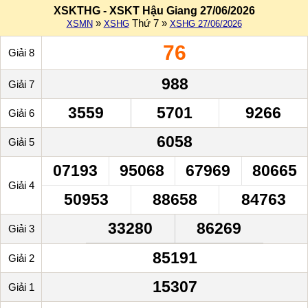
XSKTHG - XSKT Hậu Giang 27/06/2026
»
Thứ 7 »
XSMN
XSHG
XSHG 27/06/2026
76
Giải 8
988
Giải 7
3559
5701
9266
Giải 6
6058
Giải 5
07193
95068
67969
80665
Giải 4
50953
88658
84763
33280
86269
Giải 3
85191
Giải 2
15307
Giải 1