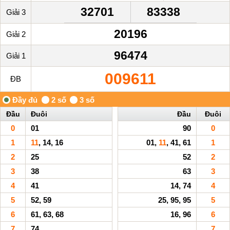
32701
83338
Giải 3
20196
Giải 2
96474
Giải 1
009611
ĐB
Đầu
Đuôi
Đầu
Đuôi
0
01
90
0
1
11
, 14, 16
01,
11
, 41, 61
1
2
25
52
2
3
38
63
3
4
41
14, 74
4
5
52, 59
25, 95, 95
5
6
61, 63, 68
16, 96
6
7
74
7