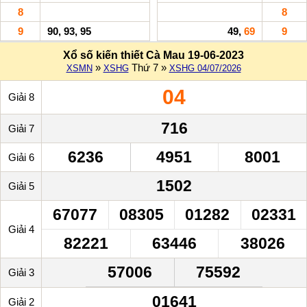
8
8
9
90, 93, 95
49,
69
9
Xổ số kiến thiết Cà Mau 19-06-2023
»
Thứ 7 »
XSMN
XSHG
XSHG 04/07/2026
04
Giải 8
716
Giải 7
6236
4951
8001
Giải 6
1502
Giải 5
67077
08305
01282
02331
Giải 4
82221
63446
38026
57006
75592
Giải 3
01641
Giải 2