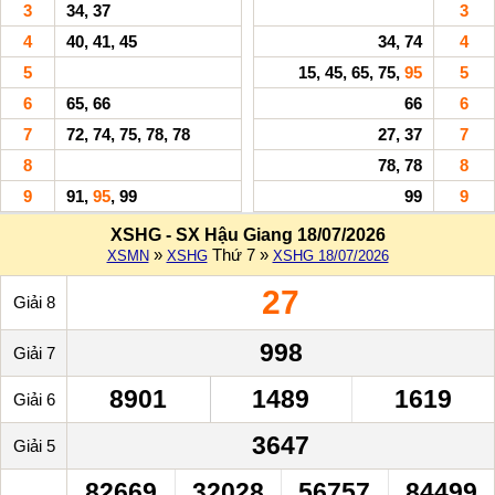
3
34, 37
3
4
40, 41, 45
34, 74
4
5
15, 45, 65, 75,
95
5
6
65, 66
66
6
7
72, 74, 75, 78, 78
27, 37
7
8
78, 78
8
9
91,
95
, 99
99
9
XSHG - SX Hậu Giang 18/07/2026
»
Thứ 7 »
XSMN
XSHG
XSHG 18/07/2026
27
Giải 8
998
Giải 7
8901
1489
1619
Giải 6
3647
Giải 5
82669
32028
56757
84499