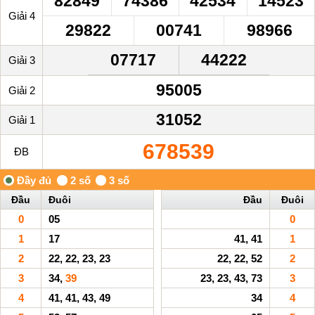
82849
74386
42534
14523
Giải 4
29822
00741
98966
07717
44222
Giải 3
95005
Giải 2
31052
Giải 1
678539
ĐB
Đầu
Đuôi
Đầu
Đuôi
0
05
0
1
17
41, 41
1
2
22, 22, 23, 23
22, 22, 52
2
3
34,
39
23, 23, 43, 73
3
4
41, 41, 43, 49
34
4