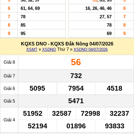
6
61, 64, 69
16, 26, 46, 46
6
7
78
27, 57
7
8
85
78
8
9
95
69
9
KQXS DNO - KQXS Đắk Nông 04/07/2026
»
Thứ 7 »
XSMT
XSDNO
XSDNO 04/07/2026
56
Giải 8
732
Giải 7
5095
7954
4518
Giải 6
5471
Giải 5
51952
32587
72998
32237
Giải 4
52194
01896
93833