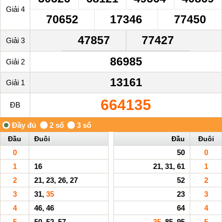
Giải 4
70652
17346
77450
47857
77427
Giải 3
86985
Giải 2
13161
Giải 1
664135
ĐB
Đầu
Đuôi
Đầu
Đuôi
0
50
0
1
16
21, 31, 61
1
2
21, 23, 26, 27
52
2
3
31,
35
23
3
4
46, 46
64
4
5
50, 52, 57
35
, 85, 95
5