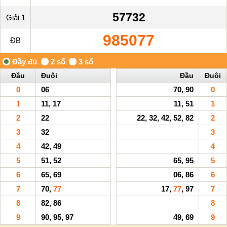
57732
Giải 1
985077
ĐB
Đầu
Đuôi
Đầu
Đuôi
0
06
70, 90
0
1
11, 17
11, 51
1
2
22
22, 32, 42, 52, 82
2
3
32
3
4
42, 49
4
5
51, 52
65, 95
5
6
65, 69
06, 86
6
7
70,
77
17,
77
, 97
7
8
82, 86
8
9
90, 95, 97
49, 69
9