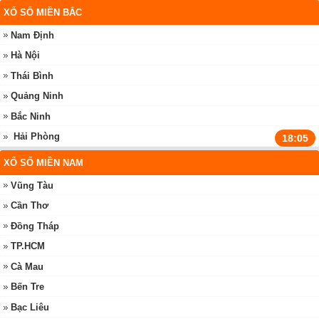
XỔ SỐ MIỀN BẮC
Nam Định
Hà Nội
Thái Bình
Quảng Ninh
Bắc Ninh
Hải Phòng
18:05
XỔ SỐ MIỀN NAM
Vũng Tàu
Cần Thơ
Đồng Tháp
TP.HCM
Cà Mau
Bến Tre
Bạc Liêu