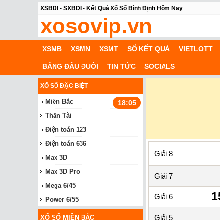
XSBDI - SXBDI - Kết Quả Xổ Số Bình Định Hôm Nay
xosovip.vn
XSMB
XSMN
XSMT
SỔ KẾT QUẢ
VIETLOTT
BẢNG ĐẦU ĐUÔI
TIN TỨC
SOCIALS
XỔ SỐ ĐẶC BIỆT
Miền Bắc
18:05
Thần Tài
Điện toán 123
Điện toán 636
Giải 8
Max 3D
Max 3D Pro
Giải 7
Mega 6/45
1
Giải 6
Power 6/55
Giải 5
XỔ SỐ MIỀN BẮC