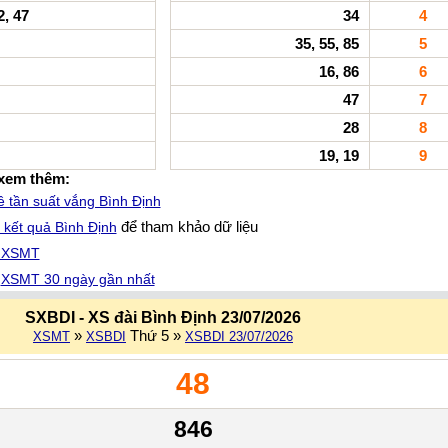
2, 47
34
4
35, 55, 85
5
16, 86
6
47
7
28
8
19, 19
9
 xem thêm:
ê tần suất vắng Bình Định
để tham khảo dữ liệu
kết quả Bình Định
ả XSMT
ả
XSMT 30 ngày gần nhất
SXBDI - XS đài Bình Định 23/07/2026
»
Thứ 5 »
XSMT
XSBDI
XSBDI 23/07/2026
48
846