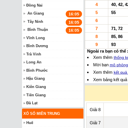
4
40, 42, 4
Đồng Nai
5
55
An Giang
16:05
6
Tây Ninh
16:05
7
71, 72
Bình Thuận
16:05
8
85, 86
Vĩnh Long
9
93
Bình Dương
Ngoài ra bạn có thể
Trà Vinh
Xem thêm
thống k
Long An
Mời bạn
mô phỏng 
Bình Phước
Xem thêm
kết qu
Hậu Giang
Xem bảng kết qu
Kiên Giang
Tiền Giang
Đà Lạt
Giải 8
XỔ SỐ MIỀN TRUNG
Giải 7
Huế