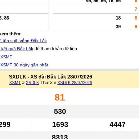
46, 56, 56, 76, 86
6
7
3, 86
18
8
39
9
 xem thêm:
ê tần suất vắng Đắk Lắk
để tham khảo dữ liệu
kết quả Đắk Lắk
ả XSMT
ả
XSMT 30 ngày gần nhất
SXDLK - XS đài Đắk Lắk 28/07/2026
»
Thứ 3 »
XSMT
XSDLK
XSDLK 28/07/2026
81
530
299
1693
4447
8313