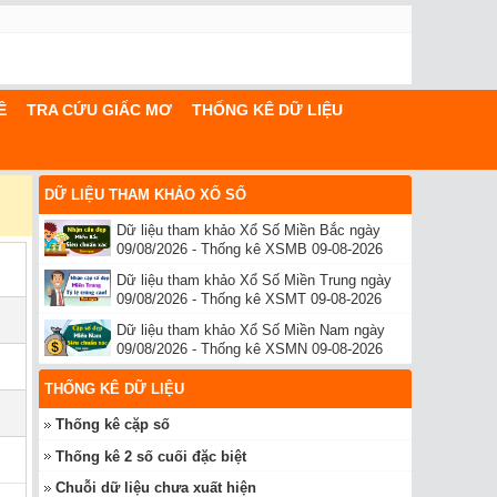
Ê
TRA CỨU GIẤC MƠ
THỐNG KÊ DỮ LIỆU
DỮ LIỆU THAM KHẢO XỔ SỐ
Dữ liệu tham khảo Xổ Số Miền Bắc ngày
09/08/2026 - Thống kê XSMB 09-08-2026
Dữ liệu tham khảo Xổ Số Miền Trung ngày
09/08/2026 - Thống kê XSMT 09-08-2026
Dữ liệu tham khảo Xổ Số Miền Nam ngày
09/08/2026 - Thống kê XSMN 09-08-2026
THỐNG KÊ DỮ LIỆU
Thống kê cặp số
Thống kê 2 số cuối đặc biệt
Chuỗi dữ liệu chưa xuất hiện