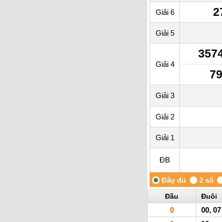
2
Giải 6
Giải 5
357
Giải 4
7
Giải 3
Giải 2
Giải 1
ĐB
Đầu
Đuôi
0
00, 07