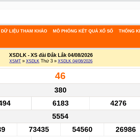
DỮ LIỆU THAM KHẢO
MÔ PHỎNG KẾT QUẢ XỔ SỐ
THỐNG K
XSDLK - XS đài Đắk Lắk 04/08/2026
»
Thứ 3 »
XSMT
XSDLK
XSDLK 04/08/2026
46
380
494
6183
4276
5554
39
73435
54560
26986