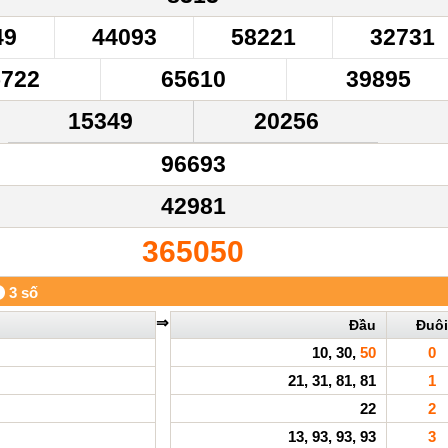
49
44093
58221
32731
5722
65610
39895
15349
20256
96693
42981
365050
⇒
Đầu
Đuôi
10, 30,
50
0
21, 31, 81, 81
1
22
2
13, 93, 93, 93
3