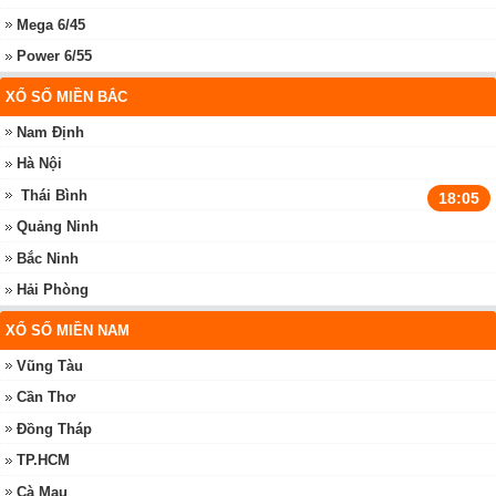
Mega 6/45
Power 6/55
XỔ SỐ MIỀN BẮC
Nam Định
Hà Nội
Thái Bình
18:05
Quảng Ninh
Bắc Ninh
Hải Phòng
XỔ SỐ MIỀN NAM
Vũng Tàu
Cần Thơ
Đồng Tháp
TP.HCM
Cà Mau