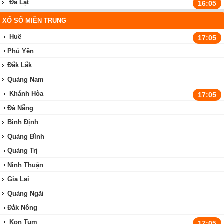
Đà Lạt
16:05
XỔ SỐ MIỀN TRUNG
Huế
17:05
Phú Yên
Đắk Lắk
Quảng Nam
Khánh Hòa
17:05
Đà Nẵng
Bình Định
Quảng Bình
Quảng Trị
Ninh Thuận
Gia Lai
Quảng Ngãi
Đắk Nông
Kon Tum
17:05