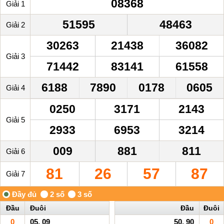
08368
Giải 1
51595
48463
Giải 2
30263
21438
36082
Giải 3
71442
83141
61558
6188
7890
0178
0605
Giải 4
0250
3171
2143
Giải 5
2933
6953
3214
009
881
811
Giải 6
81
26
57
87
Giải 7
Đầu
Đuôi
Đầu
Đuôi
0
05, 09
50, 90
0