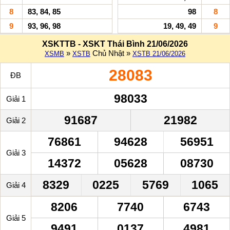
8
83, 84, 85
98
8
9
93, 96, 98
19, 49, 49
9
XSKTTB - XSKT Thái Bình 21/06/2026
»
Chủ Nhật »
XSMB
XSTB
XSTB 21/06/2026
28083
ĐB
98033
Giải 1
91687
21982
Giải 2
76861
94628
56951
Giải 3
14372
05628
08730
8329
0225
5769
1065
Giải 4
8206
7740
6743
Giải 5
9491
0137
4981