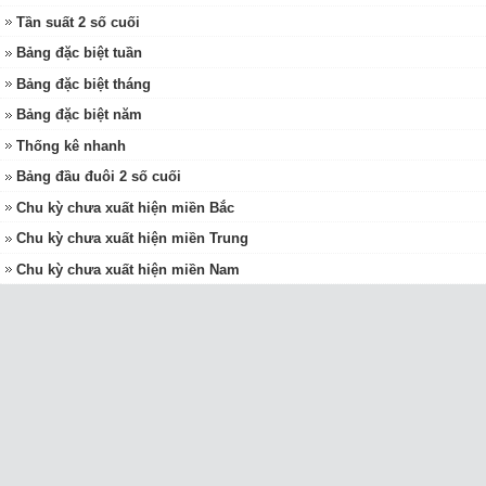
Tần suất 2 số cuối
Bảng đặc biệt tuần
Bảng đặc biệt tháng
Bảng đặc biệt năm
Thống kê nhanh
Bảng đầu đuôi 2 số cuối
Chu kỳ chưa xuất hiện miền Bắc
Chu kỳ chưa xuất hiện miền Trung
Chu kỳ chưa xuất hiện miền Nam