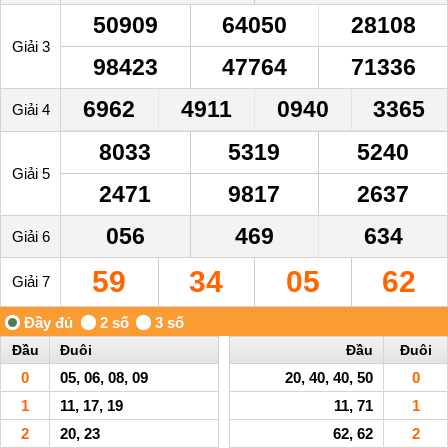
50909
64050
28108
Giải 3
98423
47764
71336
6962
4911
0940
3365
Giải 4
8033
5319
5240
Giải 5
2471
9817
2637
056
469
634
Giải 6
59
34
05
62
Giải 7
Đầu
Đuôi
Đầu
Đuôi
0
05, 06, 08, 09
20, 40, 40, 50
0
1
11, 17, 19
11, 71
1
2
20, 23
62, 62
2