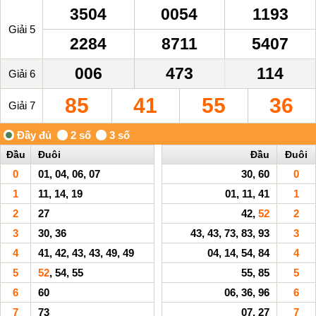
3504
0054
1193
Giải 5
2284
8711
5407
006
473
114
Giải 6
85
41
55
36
Giải 7
Đầu
Đuôi
Đầu
Đuôi
0
01, 04, 06, 07
30, 60
0
1
11, 14, 19
01, 11, 41
1
2
27
42,
52
2
3
30, 36
43, 43, 73, 83, 93
3
4
41, 42, 43, 43, 49, 49
04, 14, 54, 84
4
5
52
, 54, 55
55, 85
5
6
60
06, 36, 96
6
7
73
07, 27
7