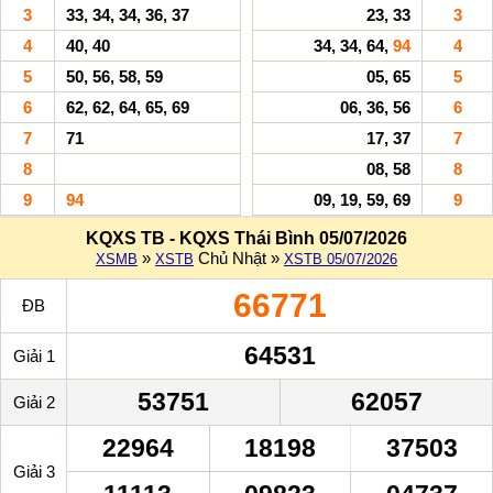
3
33, 34, 34, 36, 37
23, 33
3
4
40, 40
34, 34, 64,
94
4
5
50, 56, 58, 59
05, 65
5
6
62, 62, 64, 65, 69
06, 36, 56
6
7
71
17, 37
7
8
08, 58
8
9
94
09, 19, 59, 69
9
KQXS TB - KQXS Thái Bình 05/07/2026
»
Chủ Nhật »
XSMB
XSTB
XSTB 05/07/2026
66771
ĐB
64531
Giải 1
53751
62057
Giải 2
22964
18198
37503
Giải 3