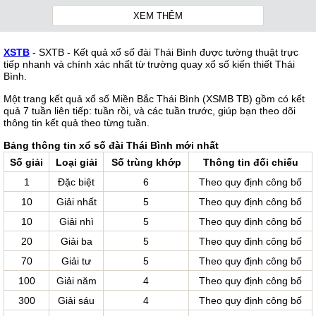
XEM THÊM
XSTB
- SXTB - Kết quả xổ số đài Thái Bình được tường thuật trực
tiếp nhanh và chính xác nhất từ trường quay xổ số kiến thiết Thái
Bình.
Một trang kết quả xổ số Miền Bắc Thái Bình (XSMB TB) gồm có kết
quả 7 tuần liên tiếp: tuần rồi, và các tuần trước, giúp bạn theo dõi
thông tin kết quả theo từng tuần.
Bảng thông tin xổ số đài Thái Bình mới nhất
Số giải
Loại giải
Số trùng khớp
Thông tin đối chiếu
1
Đặc biệt
6
Theo quy định công bố
10
Giải nhất
5
Theo quy định công bố
10
Giải nhì
5
Theo quy định công bố
20
Giải ba
5
Theo quy định công bố
70
Giải tư
5
Theo quy định công bố
100
Giải năm
4
Theo quy định công bố
300
Giải sáu
4
Theo quy định công bố