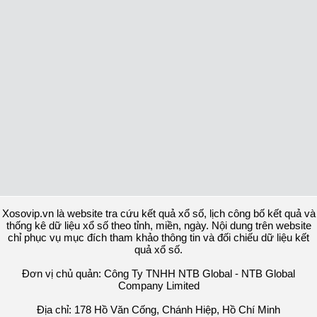
Xosovip.vn là website tra cứu kết quả xổ số, lịch công bố kết quả và
thống kê dữ liệu xổ số theo tỉnh, miền, ngày. Nội dung trên website
chỉ phục vụ mục đích tham khảo thông tin và đối chiếu dữ liệu kết
quả xổ số.
Đơn vị chủ quản: Công Ty TNHH NTB Global - NTB Global
Company Limited
Địa chỉ: 178 Hồ Văn Cống, Chánh Hiệp, Hồ Chí Minh