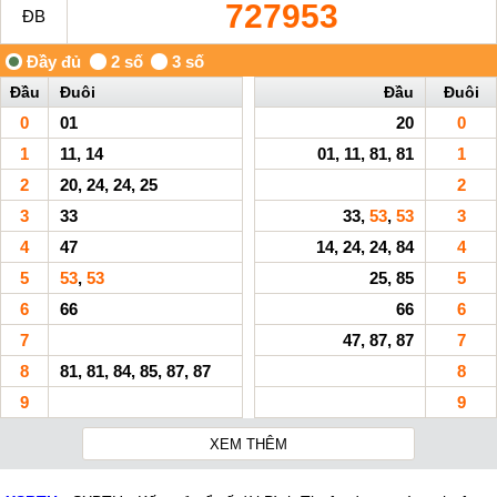
727953
ĐB
Đầu
Đuôi
Đầu
Đuôi
0
01
20
0
1
11, 14
01, 11, 81, 81
1
2
20, 24, 24, 25
2
3
33
33,
53
,
53
3
4
47
14, 24, 24, 84
4
5
53
,
53
25, 85
5
6
66
66
6
7
47, 87, 87
7
8
81, 81, 84, 85, 87, 87
8
9
9
XEM THÊM