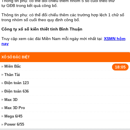
Thông tin phụ: có thể đối chiếu thêm nhóm 5 số cuối theo thứ
tự GĐB trong kết quả công bố.
Thông tin phụ: có thể đối chiếu thêm các trường hợp lệch 1 chữ số
trong nhóm số cuối theo quy định công bố.
Công ty xổ số kiến thiết tỉnh Bình Thuận
Truy cập xem các đài Miền Nam mỗi ngày mới nhất tại:
XSMN hôm
nay
XỔ SỐ ĐẶC BIỆT
Miền Bắc
18:05
Thần Tài
Điện toán 123
Điện toán 636
Max 3D
Max 3D Pro
Mega 6/45
Power 6/55