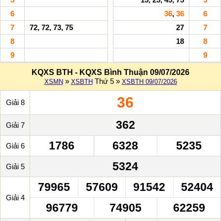
6
36
,
36
6
7
72, 72, 73, 75
27
7
8
18
8
9
9
KQXS BTH - KQXS Bình Thuận 09/07/2026
»
Thứ 5 »
XSMN
XSBTH
XSBTH 09/07/2026
36
Giải 8
362
Giải 7
1786
6328
5235
Giải 6
5324
Giải 5
79965
57609
91542
52404
Giải 4
96779
74905
62259