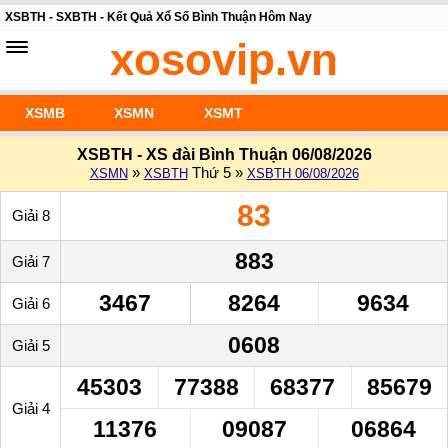
XSBTH - SXBTH - Kết Quả Xổ Số Bình Thuận Hôm Nay
xosovip.vn
XSMB
XSMN
XSMT
XSBTH - XS đài Bình Thuận 06/08/2026
»
Thứ 5 »
XSMN
XSBTH
XSBTH 06/08/2026
83
Giải 8
883
Giải 7
3467
8264
9634
Giải 6
0608
Giải 5
45303
77388
68377
85679
Giải 4
11376
09087
06864