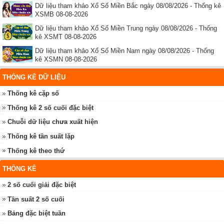
Dữ liệu tham khảo Xổ Số Miền Bắc ngày 08/08/2026 - Thống kê
XSMB 08-08-2026
Dữ liệu tham khảo Xổ Số Miền Trung ngày 08/08/2026 - Thống
kê XSMT 08-08-2026
Dữ liệu tham khảo Xổ Số Miền Nam ngày 08/08/2026 - Thống
kê XSMN 08-08-2026
THỐNG KÊ DỮ LIỆU
Thống kê cặp số
Thống kê 2 số cuối đặc biệt
Chuỗi dữ liệu chưa xuất hiện
Thống kê tần suất lặp
Thống kê theo thứ
THỐNG KÊ
2 số cuối giải đặc biệt
Tần suất 2 số cuối
Bảng đặc biệt tuần