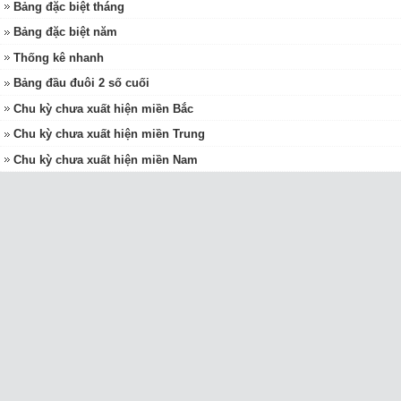
Bảng đặc biệt tháng
Bảng đặc biệt năm
Thống kê nhanh
Bảng đầu đuôi 2 số cuối
Chu kỳ chưa xuất hiện miền Bắc
Chu kỳ chưa xuất hiện miền Trung
Chu kỳ chưa xuất hiện miền Nam