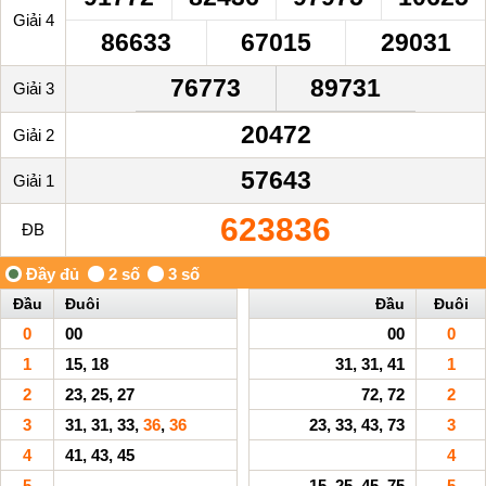
Giải 4
86633
67015
29031
76773
89731
Giải 3
20472
Giải 2
57643
Giải 1
623836
ĐB
Đầu
Đuôi
Đầu
Đuôi
0
00
00
0
1
15, 18
31, 31, 41
1
2
23, 25, 27
72, 72
2
3
31, 31, 33,
36
,
36
23, 33, 43, 73
3
4
41, 43, 45
4
5
15, 25, 45, 75
5