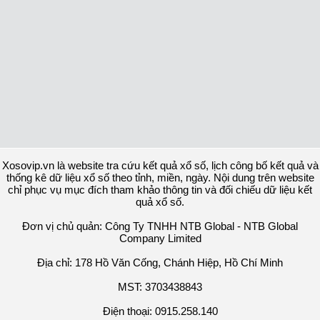
Xosovip.vn là website tra cứu kết quả xổ số, lịch công bố kết quả và
thống kê dữ liệu xổ số theo tỉnh, miền, ngày. Nội dung trên website
chỉ phục vụ mục đích tham khảo thông tin và đối chiếu dữ liệu kết
quả xổ số.
Đơn vị chủ quản: Công Ty TNHH NTB Global - NTB Global
Company Limited
Địa chỉ: 178 Hồ Văn Cống, Chánh Hiệp, Hồ Chí Minh
MST: 3703438843
Điện thoại: 0915.258.140