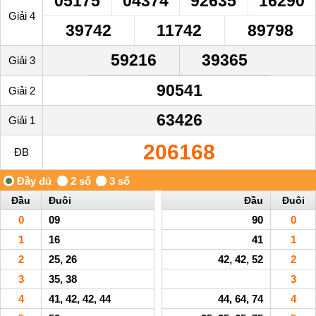
05175
04374
92635
16290
Giải 4
39742
11742
89798
59216
39365
Giải 3
90541
Giải 2
63426
Giải 1
206168
ĐB
Đầu
Đuôi
Đầu
Đuôi
0
09
90
0
1
16
41
1
2
25, 26
42, 42, 52
2
3
35, 38
3
4
41, 42, 42, 44
44, 64, 74
4