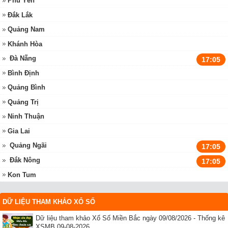
Phú Yên
Đắk Lắk
Quảng Nam
Khánh Hòa
Đà Nẵng
17:05
Bình Định
Quảng Bình
Quảng Trị
Ninh Thuận
Gia Lai
Quảng Ngãi
17:05
Đắk Nông
17:05
Kon Tum
DỮ LIỆU THAM KHẢO XỔ SỐ
Dữ liệu tham khảo Xổ Số Miền Bắc ngày 09/08/2026 - Thống kê
XSMB 09-08-2026