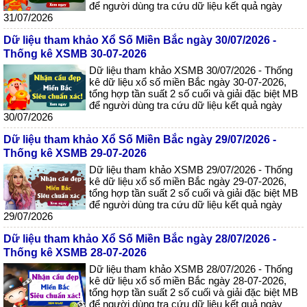
để người dùng tra cứu dữ liệu kết quả ngày
31/07/2026
Dữ liệu tham khảo Xổ Số Miền Bắc ngày 30/07/2026 -
Thống kê XSMB 30-07-2026
Dữ liệu tham khảo XSMB 30/07/2026 - Thống
kê dữ liệu xổ số miền Bắc ngày 30-07-2026,
tổng hợp tần suất 2 số cuối và giải đặc biệt MB
để người dùng tra cứu dữ liệu kết quả ngày
30/07/2026
Dữ liệu tham khảo Xổ Số Miền Bắc ngày 29/07/2026 -
Thống kê XSMB 29-07-2026
Dữ liệu tham khảo XSMB 29/07/2026 - Thống
kê dữ liệu xổ số miền Bắc ngày 29-07-2026,
tổng hợp tần suất 2 số cuối và giải đặc biệt MB
để người dùng tra cứu dữ liệu kết quả ngày
29/07/2026
Dữ liệu tham khảo Xổ Số Miền Bắc ngày 28/07/2026 -
Thống kê XSMB 28-07-2026
Dữ liệu tham khảo XSMB 28/07/2026 - Thống
kê dữ liệu xổ số miền Bắc ngày 28-07-2026,
tổng hợp tần suất 2 số cuối và giải đặc biệt MB
để người dùng tra cứu dữ liệu kết quả ngày