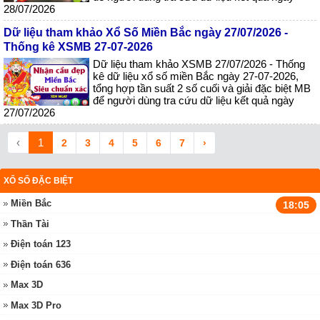
28/07/2026
Dữ liệu tham khảo Xổ Số Miền Bắc ngày 27/07/2026 -
Thống kê XSMB 27-07-2026
Dữ liệu tham khảo XSMB 27/07/2026 - Thống
kê dữ liệu xổ số miền Bắc ngày 27-07-2026,
tổng hợp tần suất 2 số cuối và giải đặc biệt MB
để người dùng tra cứu dữ liệu kết quả ngày
27/07/2026
‹
1
2
3
4
5
6
7
›
XỔ SỐ ĐẶC BIỆT
Miền Bắc
18:05
Thần Tài
Điện toán 123
Điện toán 636
Max 3D
Max 3D Pro