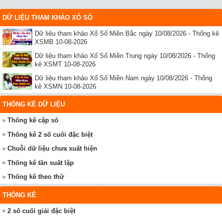
DỮ LIỆU THAM KHẢO XỔ SỐ
Dữ liệu tham khảo Xổ Số Miền Bắc ngày 10/08/2026 - Thống kê
XSMB 10-08-2026
Dữ liệu tham khảo Xổ Số Miền Trung ngày 10/08/2026 - Thống
kê XSMT 10-08-2026
Dữ liệu tham khảo Xổ Số Miền Nam ngày 10/08/2026 - Thống
kê XSMN 10-08-2026
THỐNG KÊ DỮ LIỆU
Thống kê cặp số
Thống kê 2 số cuối đặc biệt
Chuỗi dữ liệu chưa xuất hiện
Thống kê tần suất lặp
Thống kê theo thứ
THỐNG KÊ
2 số cuối giải đặc biệt