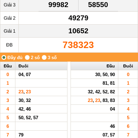
99982
58550
Giải 3
49279
Giải 2
10652
Giải 1
738323
ĐB
Đầu
Đuôi
Đầu
Đuôi
0
04, 07
30, 50, 90
0
1
81, 81
1
2
23
,
23
32, 42, 52, 82
2
3
30, 32
23
,
23
, 83, 83
3
4
42, 46
04
4
5
50, 52, 57
5
6
46
6
7
79
07, 57
7