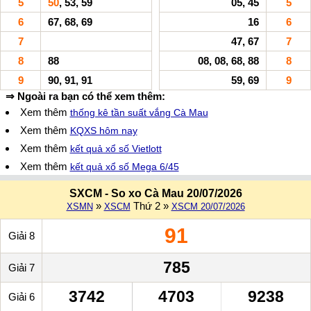
5
50
, 53, 59
05, 45
5
6
67, 68, 69
16
6
7
47, 67
7
8
88
08, 08, 68, 88
8
9
90, 91, 91
59, 69
9
⇒ Ngoài ra bạn có thể xem thêm:
Xem thêm
thống kê tần suất vắng Cà Mau
Xem thêm
KQXS hôm nay
Xem thêm
kết quả xổ số Vietlott
Xem thêm
kết quả xổ số Mega 6/45
SXCM - So xo Cà Mau 20/07/2026
»
Thứ 2 »
XSMN
XSCM
XSCM 20/07/2026
91
Giải 8
785
Giải 7
3742
4703
9238
Giải 6