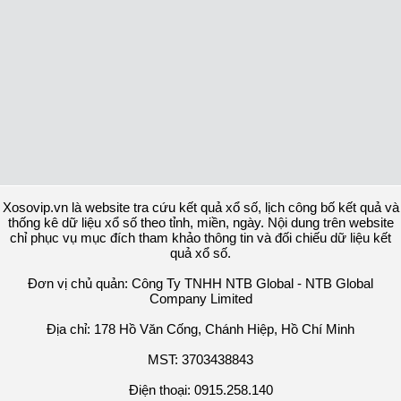
Xosovip.vn là website tra cứu kết quả xổ số, lịch công bố kết quả và
thống kê dữ liệu xổ số theo tỉnh, miền, ngày. Nội dung trên website
chỉ phục vụ mục đích tham khảo thông tin và đối chiếu dữ liệu kết
quả xổ số.
Đơn vị chủ quản: Công Ty TNHH NTB Global - NTB Global
Company Limited
Địa chỉ: 178 Hồ Văn Cống, Chánh Hiệp, Hồ Chí Minh
MST: 3703438843
Điện thoại: 0915.258.140