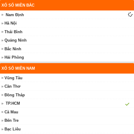
XỔ SỐ MIỀN BẮC
Nam Định
Hà Nội
Thái Bình
Quảng Ninh
Bắc Ninh
Hải Phòng
XỔ SỐ MIỀN NAM
Vũng Tàu
Cần Thơ
Đồng Tháp
TP.HCM
Cà Mau
Bến Tre
Bạc Liêu