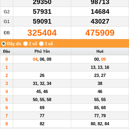
29350
98713
57931
14684
G2
59091
43027
G1
325404
475909
ĐB
Đầu
Phú Yên
Huế
0
04
, 06, 09
00,
09
1
13, 13, 16
2
26
23, 27
3
31, 32, 34
38
4
45, 46
46
5
50, 55, 58
55, 55
6
69
65, 68
7
77
77, 79
8
82
80, 82, 84