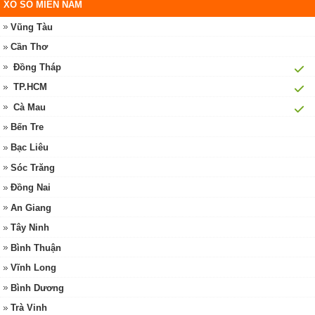
XỔ SỐ MIỀN NAM
Vũng Tàu
Cần Thơ
Đồng Tháp
TP.HCM
Cà Mau
Bến Tre
Bạc Liêu
Sóc Trăng
Đồng Nai
An Giang
Tây Ninh
Bình Thuận
Vĩnh Long
Bình Dương
Trà Vinh