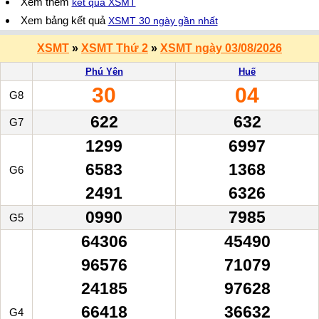
Xem thêm
kết quả XSMT
Xem bảng kết quả
XSMT 30 ngày gần nhất
XSMT
»
XSMT Thứ 2
»
XSMT ngày 03/08/2026
Phú Yên
Huế
30
04
G8
622
632
G7
1299
6997
6583
1368
G6
2491
6326
0990
7985
G5
64306
45490
96576
71079
24185
97628
66418
36632
G4