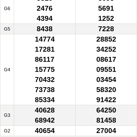
2476
5691
G6
4394
1252
8438
7228
G5
14774
28852
17281
34252
86117
08617
15775
09551
G4
70432
03454
73738
58320
85334
91422
40628
64250
G3
68942
81458
40654
27004
G2