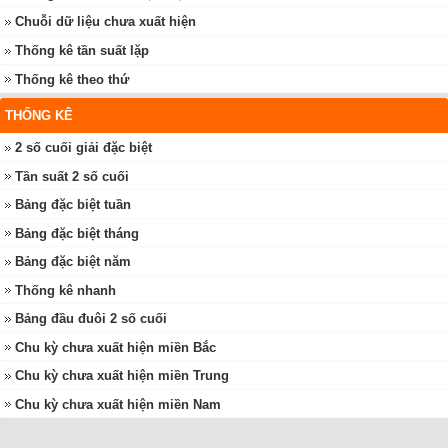
Chuỗi dữ liệu chưa xuất hiện
Thống kê tần suất lặp
Thống kê theo thứ
THỐNG KÊ
2 số cuối giải đặc biệt
Tần suất 2 số cuối
Bảng đặc biệt tuần
Bảng đặc biệt tháng
Bảng đặc biệt năm
Thống kê nhanh
Bảng đầu đuôi 2 số cuối
Chu kỳ chưa xuất hiện miền Bắc
Chu kỳ chưa xuất hiện miền Trung
Chu kỳ chưa xuất hiện miền Nam