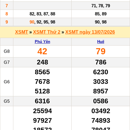
7
71, 78, 79
8
82, 83, 87, 88
85, 89
9
90
, 92, 95, 98
90, 98
XSMT
»
XSMT Thứ 2
»
XSMT ngày 13/07/2026
Phú Yên
Huế
42
79
G8
248
786
G7
8565
6230
7678
3033
G6
5128
8957
6316
0586
G5
25594
03492
97927
74893