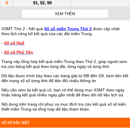
9
91, 92, 99
XEM THÊM
XSMT Thứ 2 - Kết quả
Xổ số miền Trung Thứ 2
được cập nhật
theo lịch công bố kết quả của các đài miền Trung.
-
Xổ số Huế
-
Xổ số Phú Yên
Trang này tổng hợp kết quả miền Trung theo Thứ 2, giúp người xem
tra cứu bảng kết quả theo từng đài, từng ngày và từng tỉnh.
Dữ liệu được trình bày theo các hàng giải từ ĐB đến G8, kèm liên kết
đến trang xổ số từng tỉnh để tiện đối chiếu thông tin.
Nếu cần xem lại kết quả cũ, bạn có thể dùng mục XSMT theo ngày
hoặc bảng kết quả nhiều ngày gần nhất để theo dõi dữ liệu lịch sử.
Nội dung trên trang chỉ phục vụ mục đích tra cứu kết quả xổ số kiến
thiết miền Trung và tổng hợp dữ liệu tham khảo.
XỔ SỐ ĐẶC BIỆT