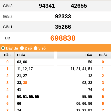
94341
42655
Giải 3
92333
Giải 2
35266
Giải 1
698838
ĐB
Đầu
Đuôi
Đầu
Đuôi
0
03, 06
50
0
1
11, 12, 17
11, 21, 41, 51
1
2
21, 27
12
2
3
33,
38
03, 33
3
4
41
74
4
5
50, 51, 55, 55
55, 55
5
6
66
06, 66, 86
6
7
74
17, 27, 87
7