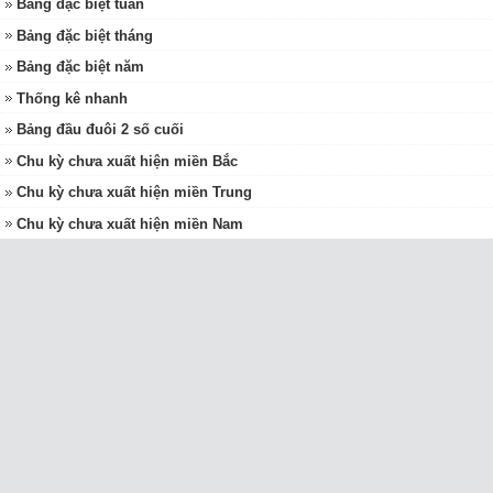
Bảng đặc biệt tuần
Bảng đặc biệt tháng
Bảng đặc biệt năm
Thống kê nhanh
Bảng đầu đuôi 2 số cuối
Chu kỳ chưa xuất hiện miền Bắc
Chu kỳ chưa xuất hiện miền Trung
Chu kỳ chưa xuất hiện miền Nam