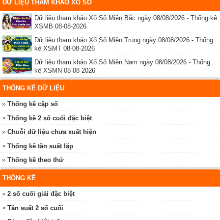
DỮ LIỆU THAM KHẢO XỔ SỐ
Dữ liệu tham khảo Xổ Số Miền Bắc ngày 08/08/2026 - Thống kê
XSMB 08-08-2026
Dữ liệu tham khảo Xổ Số Miền Trung ngày 08/08/2026 - Thống
kê XSMT 08-08-2026
Dữ liệu tham khảo Xổ Số Miền Nam ngày 08/08/2026 - Thống
kê XSMN 08-08-2026
THỐNG KÊ DỮ LIỆU
Thống kê cặp số
Thống kê 2 số cuối đặc biệt
Chuỗi dữ liệu chưa xuất hiện
Thống kê tần suất lặp
Thống kê theo thứ
THỐNG KÊ
2 số cuối giải đặc biệt
Tần suất 2 số cuối