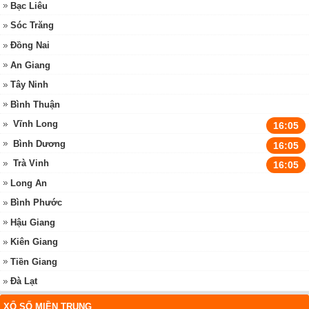
Bạc Liêu
Sóc Trăng
Đồng Nai
An Giang
Tây Ninh
Bình Thuận
Vĩnh Long
16:05
Bình Dương
16:05
Trà Vinh
16:05
Long An
Bình Phước
Hậu Giang
Kiên Giang
Tiền Giang
Đà Lạt
XỔ SỐ MIỀN TRUNG