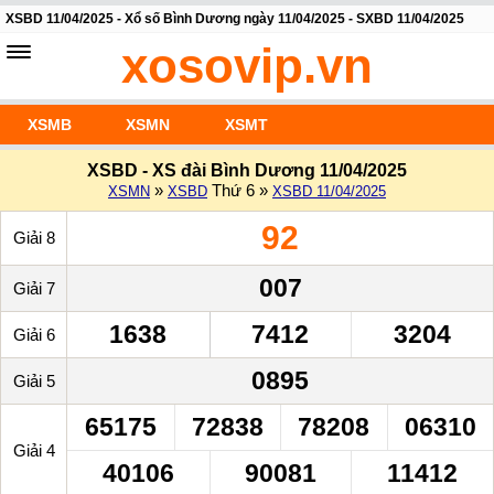
XSBD 11/04/2025 - Xổ số Bình Dương ngày 11/04/2025 - SXBD 11/04/2025
xosovip.vn
XSMB
XSMN
XSMT
XSBD - XS đài Bình Dương 11/04/2025
»
Thứ 6 »
XSMN
XSBD
XSBD 11/04/2025
92
Giải 8
007
Giải 7
1638
7412
3204
Giải 6
0895
Giải 5
65175
72838
78208
06310
Giải 4
40106
90081
11412