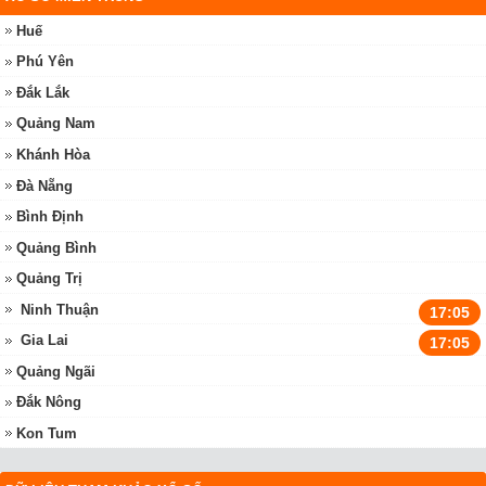
Huế
Phú Yên
Đắk Lắk
Quảng Nam
Khánh Hòa
Đà Nẵng
Bình Định
Quảng Bình
Quảng Trị
Ninh Thuận
17:05
Gia Lai
17:05
Quảng Ngãi
Đắk Nông
Kon Tum