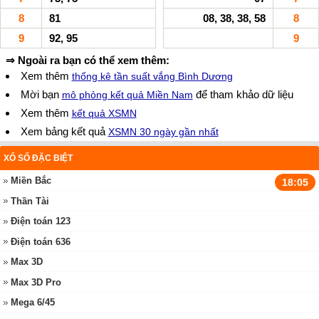
8
81
08, 38, 38, 58
8
9
92, 95
9
⇒ Ngoài ra bạn có thể xem thêm:
Xem thêm
thống kê tần suất vắng Bình Dương
Mời bạn
để tham khảo dữ liệu
mô phỏng kết quả Miền Nam
Xem thêm
kết quả XSMN
Xem bảng kết quả
XSMN 30 ngày gần nhất
XỔ SỐ ĐẶC BIỆT
Miền Bắc
18:05
Thần Tài
Điện toán 123
Điện toán 636
Max 3D
Max 3D Pro
Mega 6/45