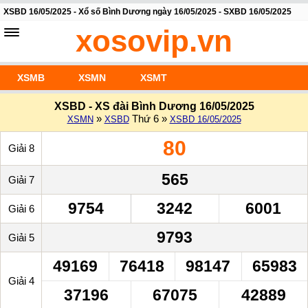
XSBD 16/05/2025 - Xổ số Bình Dương ngày 16/05/2025 - SXBD 16/05/2025
xosovip.vn
XSMB
XSMN
XSMT
XSBD - XS đài Bình Dương 16/05/2025
»
Thứ 6 »
XSMN
XSBD
XSBD 16/05/2025
80
Giải 8
565
Giải 7
9754
3242
6001
Giải 6
9793
Giải 5
49169
76418
98147
65983
Giải 4
37196
67075
42889