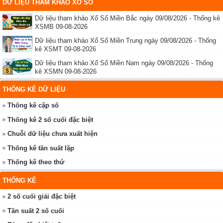
DỮ LIỆU THAM KHẢO XỔ SỐ
Dữ liệu tham khảo Xổ Số Miền Bắc ngày 09/08/2026 - Thống kê
XSMB 09-08-2026
Dữ liệu tham khảo Xổ Số Miền Trung ngày 09/08/2026 - Thống
kê XSMT 09-08-2026
Dữ liệu tham khảo Xổ Số Miền Nam ngày 09/08/2026 - Thống
kê XSMN 09-08-2026
THỐNG KÊ DỮ LIỆU
Thống kê cặp số
Thống kê 2 số cuối đặc biệt
Chuỗi dữ liệu chưa xuất hiện
Thống kê tần suất lặp
Thống kê theo thứ
THỐNG KÊ
2 số cuối giải đặc biệt
Tần suất 2 số cuối