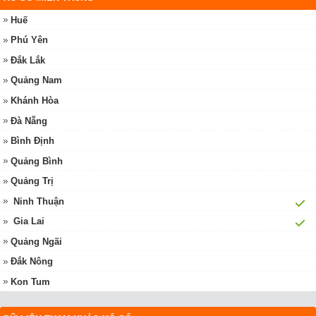
Huế
Phú Yên
Đắk Lắk
Quảng Nam
Khánh Hòa
Đà Nẵng
Bình Định
Quảng Bình
Quảng Trị
Ninh Thuận
Gia Lai
Quảng Ngãi
Đắk Nông
Kon Tum