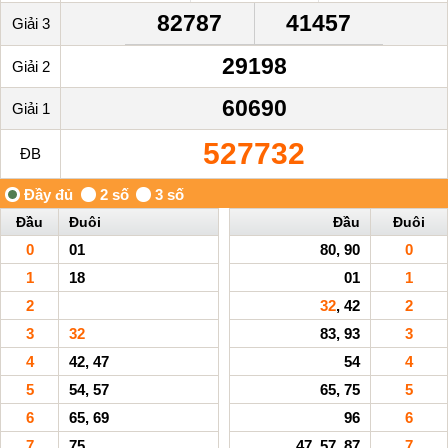
82787
41457
Giải 3
29198
Giải 2
60690
Giải 1
527732
ĐB
Đầu
Đuôi
Đầu
Đuôi
0
01
80, 90
0
1
18
01
1
2
32
, 42
2
3
32
83, 93
3
4
42, 47
54
4
5
54, 57
65, 75
5
6
65, 69
96
6
7
75
47, 57, 87
7