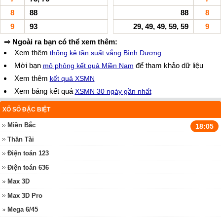
8
88
88
8
9
93
29, 49, 49, 59, 59
9
⇒ Ngoài ra bạn có thể xem thêm:
Xem thêm
thống kê tần suất vắng Bình Dương
Mời bạn
để tham khảo dữ liệu
mô phỏng kết quả Miền Nam
Xem thêm
kết quả XSMN
Xem bảng kết quả
XSMN 30 ngày gần nhất
XỔ SỐ ĐẶC BIỆT
Miền Bắc
18:05
Thần Tài
Điện toán 123
Điện toán 636
Max 3D
Max 3D Pro
Mega 6/45