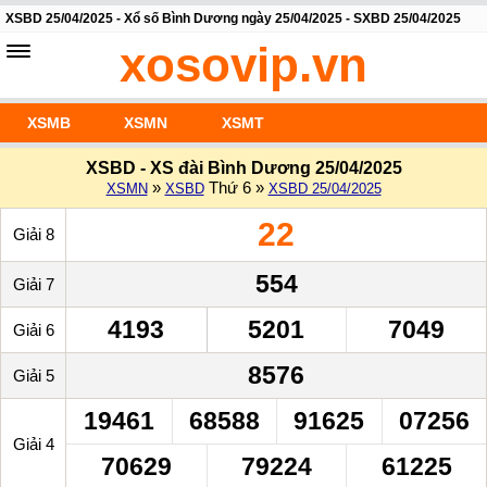
XSBD 25/04/2025 - Xổ số Bình Dương ngày 25/04/2025 - SXBD 25/04/2025
xosovip.vn
XSMB
XSMN
XSMT
XSBD - XS đài Bình Dương 25/04/2025
»
Thứ 6 »
XSMN
XSBD
XSBD 25/04/2025
22
Giải 8
554
Giải 7
4193
5201
7049
Giải 6
8576
Giải 5
19461
68588
91625
07256
Giải 4
70629
79224
61225