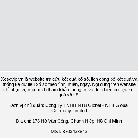
Xosovip.vn là website tra cứu kết quả xổ số, lịch công bố kết quả và
thống kê dữ liệu xổ số theo tỉnh, miền, ngày. Nội dung trên website
chỉ phục vụ mục đích tham khảo thông tin và đối chiếu dữ liệu kết
quả xổ số.
Đơn vị chủ quản: Công Ty TNHH NTB Global - NTB Global
Company Limited
Địa chỉ: 178 Hồ Văn Cống, Chánh Hiệp, Hồ Chí Minh
MST: 3703438843