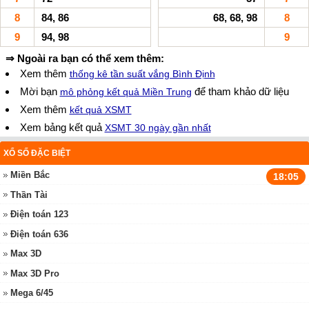
8
84, 86
68, 68, 98
8
9
94, 98
9
⇒ Ngoài ra bạn có thể xem thêm:
Xem thêm
thống kê tần suất vắng Bình Định
Mời bạn
để tham khảo dữ liệu
mô phỏng kết quả Miền Trung
Xem thêm
kết quả XSMT
Xem bảng kết quả
XSMT 30 ngày gần nhất
XỔ SỐ ĐẶC BIỆT
Miền Bắc
18:05
Thần Tài
Điện toán 123
Điện toán 636
Max 3D
Max 3D Pro
Mega 6/45