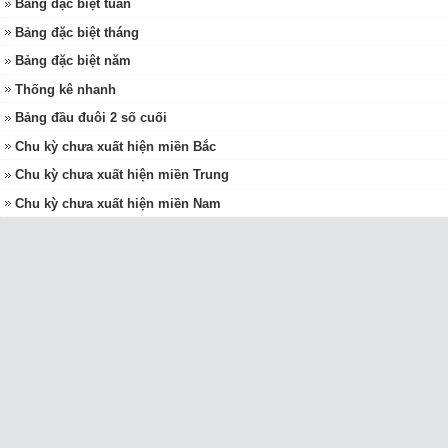
Bảng đặc biệt tuần
Bảng đặc biệt tháng
Bảng đặc biệt năm
Thống kê nhanh
Bảng đầu đuôi 2 số cuối
Chu kỳ chưa xuất hiện miền Bắc
Chu kỳ chưa xuất hiện miền Trung
Chu kỳ chưa xuất hiện miền Nam