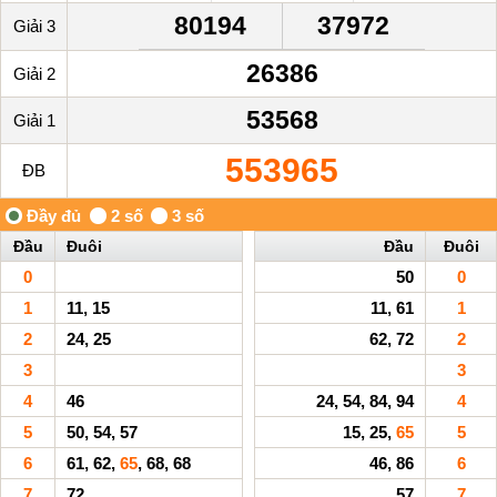
80194
37972
Giải 3
26386
Giải 2
53568
Giải 1
553965
ĐB
Đầu
Đuôi
Đầu
Đuôi
0
50
0
1
11, 15
11, 61
1
2
24, 25
62, 72
2
3
3
4
46
24, 54, 84, 94
4
5
50, 54, 57
15, 25,
65
5
6
61, 62,
65
, 68, 68
46, 86
6
7
72
57
7