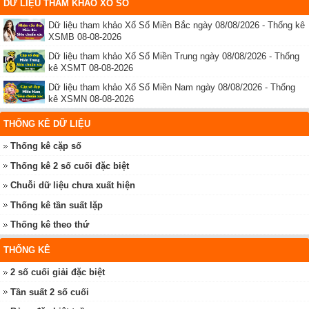
DỮ LIỆU THAM KHẢO XỔ SỐ
Dữ liệu tham khảo Xổ Số Miền Bắc ngày 08/08/2026 - Thống kê
XSMB 08-08-2026
Dữ liệu tham khảo Xổ Số Miền Trung ngày 08/08/2026 - Thống
kê XSMT 08-08-2026
Dữ liệu tham khảo Xổ Số Miền Nam ngày 08/08/2026 - Thống
kê XSMN 08-08-2026
THỐNG KÊ DỮ LIỆU
Thống kê cặp số
Thống kê 2 số cuối đặc biệt
Chuỗi dữ liệu chưa xuất hiện
Thống kê tần suất lặp
Thống kê theo thứ
THỐNG KÊ
2 số cuối giải đặc biệt
Tần suất 2 số cuối