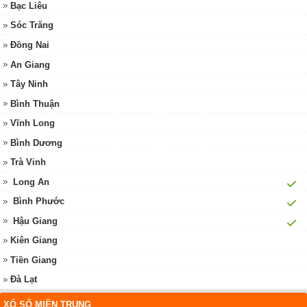
Bạc Liêu
Sóc Trăng
Đồng Nai
An Giang
Tây Ninh
Bình Thuận
Vĩnh Long
Bình Dương
Trà Vinh
Long An
Bình Phước
Hậu Giang
Kiên Giang
Tiền Giang
Đà Lạt
XỔ SỐ MIỀN TRUNG