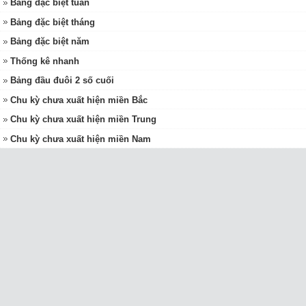
Bảng đặc biệt tuần
Bảng đặc biệt tháng
Bảng đặc biệt năm
Thống kê nhanh
Bảng đầu đuôi 2 số cuối
Chu kỳ chưa xuất hiện miền Bắc
Chu kỳ chưa xuất hiện miền Trung
Chu kỳ chưa xuất hiện miền Nam