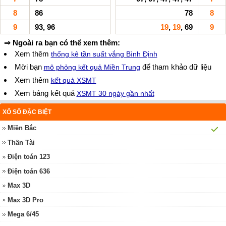
8
86
78
8
9
93, 96
19
,
19
, 69
9
⇒ Ngoài ra bạn có thể xem thêm:
Xem thêm
thống kê tần suất vắng Bình Định
Mời bạn
để tham khảo dữ liệu
mô phỏng kết quả Miền Trung
Xem thêm
kết quả XSMT
Xem bảng kết quả
XSMT 30 ngày gần nhất
XỔ SỐ ĐẶC BIỆT
Miền Bắc
Thần Tài
Điện toán 123
Điện toán 636
Max 3D
Max 3D Pro
Mega 6/45