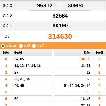
96312
30904
Giải 3
92584
Giải 2
60190
Giải 1
314630
ĐB
Đầu
Đuôi
Đầu
Đuôi
0
04, 05
30
, 90
0
1
11, 12, 14, 14, 16
11, 31
1
2
27
12
2
3
30
, 31, 34
83
3
4
46, 49
04, 14, 14, 34, 84
4
5
05
5
6
69
16, 46
6
7
27, 97
7