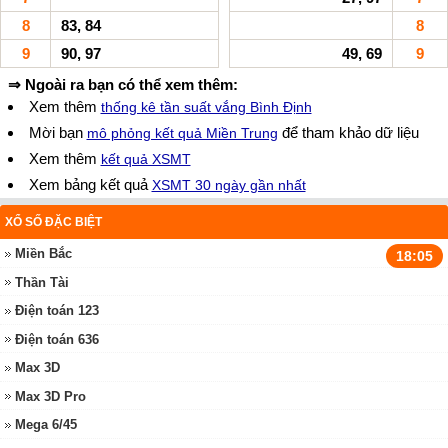
8
83, 84
8
9
90, 97
49, 69
9
⇒ Ngoài ra bạn có thể xem thêm:
Xem thêm
thống kê tần suất vắng Bình Định
Mời bạn
để tham khảo dữ liệu
mô phỏng kết quả Miền Trung
Xem thêm
kết quả XSMT
Xem bảng kết quả
XSMT 30 ngày gần nhất
XỔ SỐ ĐẶC BIỆT
Miền Bắc
18:05
Thần Tài
Điện toán 123
Điện toán 636
Max 3D
Max 3D Pro
Mega 6/45