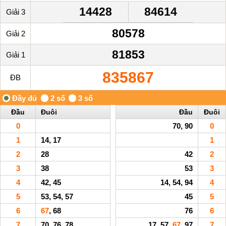
14428
84614
Giải 3
80578
Giải 2
81853
Giải 1
835867
ĐB
Đầu
Đuôi
Đầu
Đuôi
0
70, 90
0
1
14, 17
1
2
28
42
2
3
38
53
3
4
42, 45
14, 54, 94
4
5
53, 54, 57
45
5
6
67
, 68
76
6
7
70, 76, 78
17, 57,
67
, 97
7