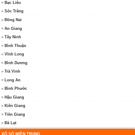
Bạc Liêu
Sóc Trăng
Đồng Nai
An Giang
Tây Ninh
Bình Thuận
Vĩnh Long
Bình Dương
Trà Vinh
Long An
Bình Phước
Hậu Giang
Kiên Giang
Tiền Giang
Đà Lạt
XỔ SỐ MIỀN TRUNG