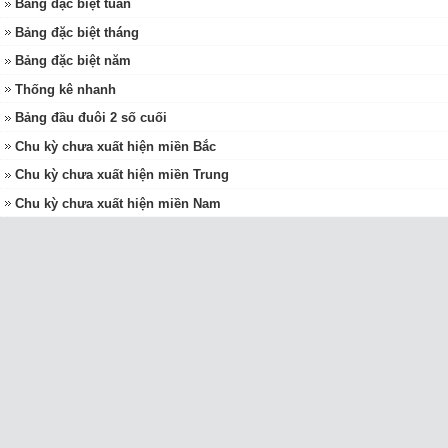
Bảng đặc biệt tuần
Bảng đặc biệt tháng
Bảng đặc biệt năm
Thống kê nhanh
Bảng đầu đuôi 2 số cuối
Chu kỳ chưa xuất hiện miền Bắc
Chu kỳ chưa xuất hiện miền Trung
Chu kỳ chưa xuất hiện miền Nam