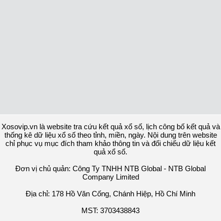
Xosovip.vn là website tra cứu kết quả xổ số, lịch công bố kết quả và
thống kê dữ liệu xổ số theo tỉnh, miền, ngày. Nội dung trên website
chỉ phục vụ mục đích tham khảo thông tin và đối chiếu dữ liệu kết
quả xổ số.
Đơn vị chủ quản: Công Ty TNHH NTB Global - NTB Global
Company Limited
Địa chỉ: 178 Hồ Văn Cống, Chánh Hiệp, Hồ Chí Minh
MST: 3703438843