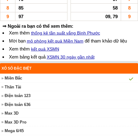
8
85
58
8
9
97
09, 79
9
⇒ Ngoài ra bạn có thể xem thêm:
Xem thêm
thống kê tần suất vắng Bình Phước
Mời bạn
để tham khảo dữ liệu
mô phỏng kết quả Miền Nam
Xem thêm
kết quả XSMN
Xem bảng kết quả
XSMN 30 ngày gần nhất
XỔ SỐ ĐẶC BIỆT
Miền Bắc
Thần Tài
Điện toán 123
Điện toán 636
Max 3D
Max 3D Pro
Mega 6/45