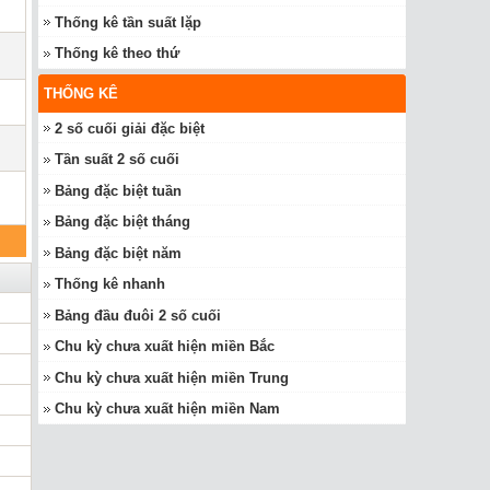
Thống kê tần suất lặp
Thống kê theo thứ
THỐNG KÊ
2 số cuối giải đặc biệt
Tần suất 2 số cuối
Bảng đặc biệt tuần
Bảng đặc biệt tháng
Bảng đặc biệt năm
Thống kê nhanh
Bảng đầu đuôi 2 số cuối
Chu kỳ chưa xuất hiện miền Bắc
Chu kỳ chưa xuất hiện miền Trung
Chu kỳ chưa xuất hiện miền Nam