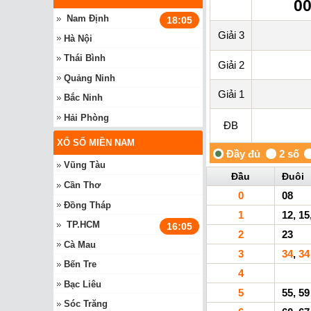
0
Nam Định
18:05
Giải 3
Hà Nội
Thái Bình
Giải 2
Quảng Ninh
Giải 1
Bắc Ninh
Hải Phòng
ĐB
XỔ SỐ MIỀN NAM
Vũng Tàu
Đầu
Đuôi
Cần Thơ
0
08
Đồng Tháp
1
12, 15
TP.HCM
16:05
2
23
Cà Mau
3
34
,
34
Bến Tre
4
Bạc Liêu
5
55, 59
Sóc Trăng