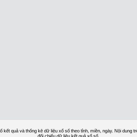
bố kết quả và thống kê dữ liệu xổ số theo tỉnh, miền, ngày. Nội dung 
đối chiếu dữ liệu kết quả xổ số.