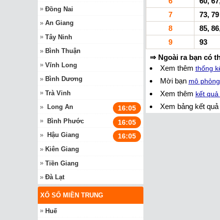
6
60, 67
Đồng Nai
7
73, 79
An Giang
8
85, 86
Tây Ninh
9
93
Bình Thuận
⇒ Ngoài ra bạn có t
Vĩnh Long
Xem thêm
thống k
Bình Dương
Mời bạn
mô phỏng
Trà Vinh
Xem thêm
kết qu
Xem bảng kết qu
Long An
16:05
Bình Phước
16:05
Hậu Giang
16:05
Kiên Giang
Tiền Giang
Đà Lạt
XỔ SỐ MIỀN TRUNG
Huế