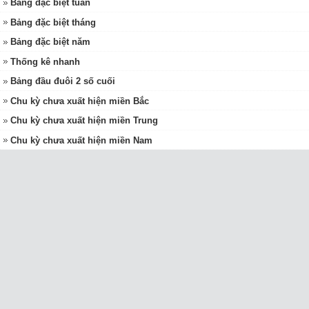
Bảng đặc biệt tuần
Bảng đặc biệt tháng
Bảng đặc biệt năm
Thống kê nhanh
Bảng đầu đuôi 2 số cuối
Chu kỳ chưa xuất hiện miền Bắc
Chu kỳ chưa xuất hiện miền Trung
Chu kỳ chưa xuất hiện miền Nam