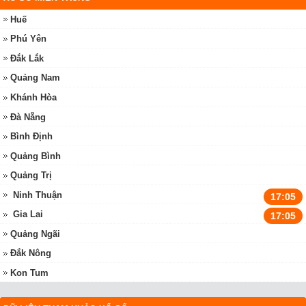
Huế
Phú Yên
Đắk Lắk
Quảng Nam
Khánh Hòa
Đà Nẵng
Bình Định
Quảng Bình
Quảng Trị
Ninh Thuận
17:05
Gia Lai
17:05
Quảng Ngãi
Đắk Nông
Kon Tum