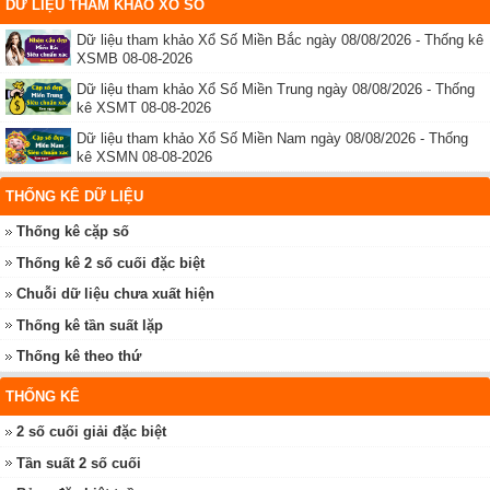
DỮ LIỆU THAM KHẢO XỔ SỐ
Dữ liệu tham khảo Xổ Số Miền Bắc ngày 08/08/2026 - Thống kê
XSMB 08-08-2026
Dữ liệu tham khảo Xổ Số Miền Trung ngày 08/08/2026 - Thống
kê XSMT 08-08-2026
Dữ liệu tham khảo Xổ Số Miền Nam ngày 08/08/2026 - Thống
kê XSMN 08-08-2026
THỐNG KÊ DỮ LIỆU
Thống kê cặp số
Thống kê 2 số cuối đặc biệt
Chuỗi dữ liệu chưa xuất hiện
Thống kê tần suất lặp
Thống kê theo thứ
THỐNG KÊ
2 số cuối giải đặc biệt
Tần suất 2 số cuối