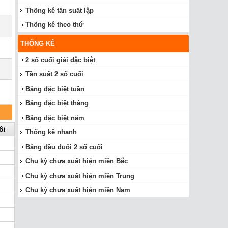
Thống kê tần suất lặp
Thống kê theo thứ
THỐNG KÊ
2 số cuối giải đặc biệt
Tần suất 2 số cuối
Bảng đặc biệt tuần
Bảng đặc biệt tháng
Bảng đặc biệt năm
ôi
Thống kê nhanh
Bảng đầu đuôi 2 số cuối
Chu kỳ chưa xuất hiện miền Bắc
Chu kỳ chưa xuất hiện miền Trung
Chu kỳ chưa xuất hiện miền Nam