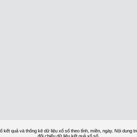
bố kết quả và thống kê dữ liệu xổ số theo tỉnh, miền, ngày. Nội dung 
đối chiếu dữ liệu kết quả xổ số.