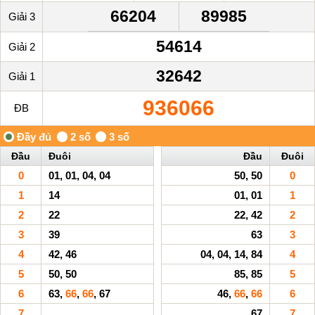
66204
89985
Giải 3
54614
Giải 2
32642
Giải 1
936066
ĐB
Đầu
Đuôi
Đầu
Đuôi
0
01, 01, 04, 04
50, 50
0
1
14
01, 01
1
2
22
22, 42
2
3
39
63
3
4
42, 46
04, 04, 14, 84
4
5
50, 50
85, 85
5
6
63,
66
,
66
, 67
46,
66
,
66
6
7
67
7