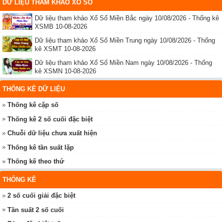
DỮ LIỆU THAM KHẢO XỔ SỐ
Dữ liệu tham khảo Xổ Số Miền Bắc ngày 10/08/2026 - Thống kê
XSMB 10-08-2026
Dữ liệu tham khảo Xổ Số Miền Trung ngày 10/08/2026 - Thống
kê XSMT 10-08-2026
Dữ liệu tham khảo Xổ Số Miền Nam ngày 10/08/2026 - Thống
kê XSMN 10-08-2026
THỐNG KÊ DỮ LIỆU
Thống kê cặp số
Thống kê 2 số cuối đặc biệt
Chuỗi dữ liệu chưa xuất hiện
Thống kê tần suất lặp
Thống kê theo thứ
THỐNG KÊ
2 số cuối giải đặc biệt
Tần suất 2 số cuối