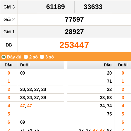
61189
33633
Giải 3
77597
Giải 2
28927
Giải 1
253447
ĐB
Đầu
Đuôi
Đầu
Đuôi
0
09
20
0
1
71
1
2
20, 22, 27, 28
22
2
3
33, 34, 37, 39
33, 83
3
4
47
,
47
34, 74
4
5
75
5
6
69
6
7
71, 74, 75
27, 37,
47
,
47
, 97
7