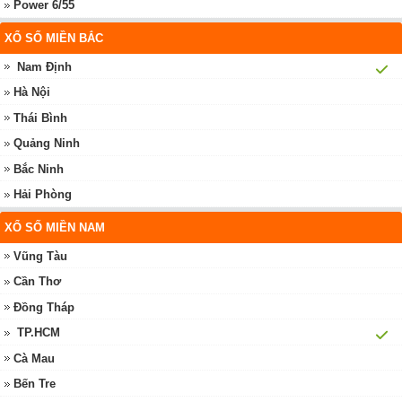
Power 6/55
XỔ SỐ MIỀN BẮC
Nam Định
Hà Nội
Thái Bình
Quảng Ninh
Bắc Ninh
Hải Phòng
XỔ SỐ MIỀN NAM
Vũng Tàu
Cần Thơ
Đồng Tháp
TP.HCM
Cà Mau
Bến Tre