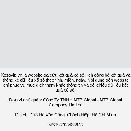
Xosovip.vn là website tra cứu kết quả xổ số, lịch công bố kết quả và
thống kê dữ liệu xổ số theo tỉnh, miền, ngày. Nội dung trên website
chỉ phục vụ mục đích tham khảo thông tin và đối chiếu dữ liệu kết
quả xổ số.
Đơn vị chủ quản: Công Ty TNHH NTB Global - NTB Global
Company Limited
Địa chỉ: 178 Hồ Văn Cống, Chánh Hiệp, Hồ Chí Minh
MST: 3703438843