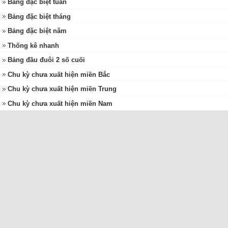
Bảng đặc biệt tuần
Bảng đặc biệt tháng
Bảng đặc biệt năm
Thống kê nhanh
Bảng đầu đuôi 2 số cuối
Chu kỳ chưa xuất hiện miền Bắc
Chu kỳ chưa xuất hiện miền Trung
Chu kỳ chưa xuất hiện miền Nam