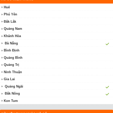
Huế
Phú Yên
Đắk Lắk
Quảng Nam
Khánh Hòa
Đà Nẵng
Bình Định
Quảng Bình
Quảng Trị
Ninh Thuận
Gia Lai
Quảng Ngãi
Đắk Nông
Kon Tum