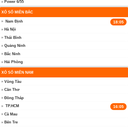
Power 6/55
XỔ SỐ MIỀN BẮC
Nam Định
18:05
Hà Nội
Thái Bình
Quảng Ninh
Bắc Ninh
Hải Phòng
XỔ SỐ MIỀN NAM
Vũng Tàu
Cần Thơ
Đồng Tháp
TP.HCM
16:05
Cà Mau
Bến Tre