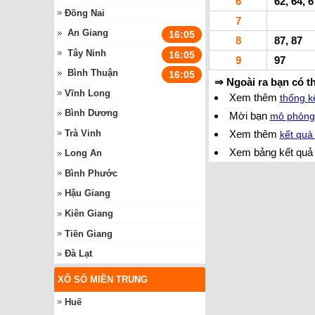
6
62, 64, 6
Đồng Nai
7
An Giang
16:05
8
87, 87
Tây Ninh
16:05
9
97
Bình Thuận
16:05
⇒ Ngoài ra bạn có t
Vĩnh Long
Xem thêm
thống k
Bình Dương
Mời bạn
mô phỏng
Trà Vinh
Xem thêm
kết qu
Xem bảng kết qu
Long An
Bình Phước
Hậu Giang
Kiên Giang
Tiền Giang
Đà Lạt
XỔ SỐ MIỀN TRUNG
Huế