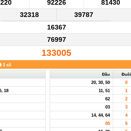
8220
92226
81430
32318
39787
16367
76997
133005
Đầu
Đuôi
20, 30, 50
0
6, 18
11, 51
1
62
2
03
3
14, 44, 64
4
05
5