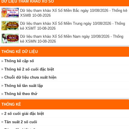
DỮ LIỆU THAM KHẢO XỔ SỐ
Dữ liệu tham khảo Xổ Số Miền Bắc ngày 10/08/2026 - Thống kê
XSMB 10-08-2026
Dữ liệu tham khảo Xổ Số Miền Trung ngày 10/08/2026 - Thống
kê XSMT 10-08-2026
Dữ liệu tham khảo Xổ Số Miền Nam ngày 10/08/2026 - Thống
kê XSMN 10-08-2026
THỐNG KÊ DỮ LIỆU
Thống kê cặp số
Thống kê 2 số cuối đặc biệt
Chuỗi dữ liệu chưa xuất hiện
Thống kê tần suất lặp
Thống kê theo thứ
THỐNG KÊ
2 số cuối giải đặc biệt
Tần suất 2 số cuối