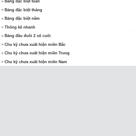
Bảng đặc biệt tuần
Bảng đặc biệt tháng
Bảng đặc biệt năm
Thống kê nhanh
Bảng đầu đuôi 2 số cuối
Chu kỳ chưa xuất hiện miền Bắc
Chu kỳ chưa xuất hiện miền Trung
Chu kỳ chưa xuất hiện miền Nam