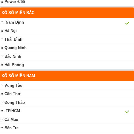
Power 6/55
XỔ SỐ MIỀN BẮC
Nam Định
Hà Nội
Thái Bình
Quảng Ninh
Bắc Ninh
Hải Phòng
XỔ SỐ MIỀN NAM
Vũng Tàu
Cần Thơ
Đồng Tháp
TP.HCM
Cà Mau
Bến Tre