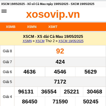
XSCM 19/05/2025 - Xổ số Cà Mau ngày 19/05/2025 - SXCM 19/05/2025
xosovip.vn
XSMB
XSMN
XSMT
XSCM - XS đài Cà Mau 19/05/2025
»
Thứ 2 »
XSMN
XSCM
XSCM 19/05/2025
92
Giải 8
424
Giải 7
4636
4546
5629
Giải 6
7172
Giải 5
96131
36554
25221
30468
Giải 4
86450
71590
50245