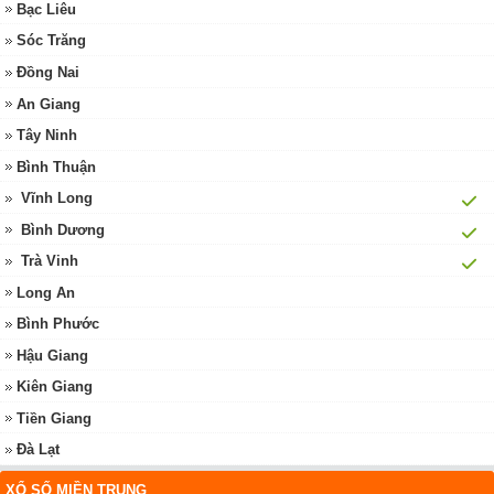
Bạc Liêu
Sóc Trăng
Đồng Nai
An Giang
Tây Ninh
Bình Thuận
Vĩnh Long
Bình Dương
Trà Vinh
Long An
Bình Phước
Hậu Giang
Kiên Giang
Tiền Giang
Đà Lạt
XỔ SỐ MIỀN TRUNG