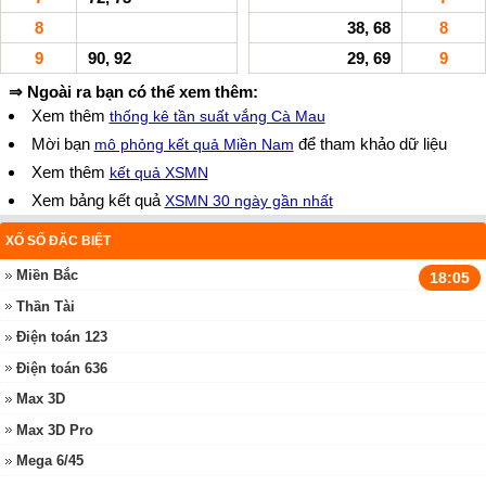
8
38, 68
8
9
90, 92
29, 69
9
⇒ Ngoài ra bạn có thể xem thêm:
Xem thêm
thống kê tần suất vắng Cà Mau
Mời bạn
để tham khảo dữ liệu
mô phỏng kết quả Miền Nam
Xem thêm
kết quả XSMN
Xem bảng kết quả
XSMN 30 ngày gần nhất
XỔ SỐ ĐẶC BIỆT
Miền Bắc
18:05
Thần Tài
Điện toán 123
Điện toán 636
Max 3D
Max 3D Pro
Mega 6/45