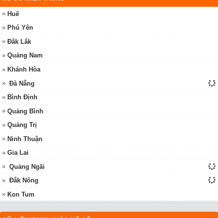
Huế
Phú Yên
Đắk Lắk
Quảng Nam
Khánh Hòa
Đà Nẵng
Bình Định
Quảng Bình
Quảng Trị
Ninh Thuận
Gia Lai
Quảng Ngãi
Đắk Nông
Kon Tum