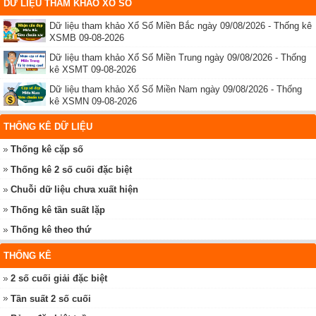
DỮ LIỆU THAM KHẢO XỔ SỐ
Dữ liệu tham khảo Xổ Số Miền Bắc ngày 09/08/2026 - Thống kê
XSMB 09-08-2026
Dữ liệu tham khảo Xổ Số Miền Trung ngày 09/08/2026 - Thống
kê XSMT 09-08-2026
Dữ liệu tham khảo Xổ Số Miền Nam ngày 09/08/2026 - Thống
kê XSMN 09-08-2026
THỐNG KÊ DỮ LIỆU
Thống kê cặp số
Thống kê 2 số cuối đặc biệt
Chuỗi dữ liệu chưa xuất hiện
Thống kê tần suất lặp
Thống kê theo thứ
THỐNG KÊ
2 số cuối giải đặc biệt
Tần suất 2 số cuối