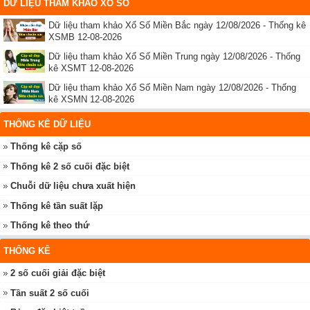
DỮ LIỆU THAM KHẢO XỔ SỐ
Dữ liệu tham khảo Xổ Số Miền Bắc ngày 12/08/2026 - Thống kê
XSMB 12-08-2026
Dữ liệu tham khảo Xổ Số Miền Trung ngày 12/08/2026 - Thống
kê XSMT 12-08-2026
Dữ liệu tham khảo Xổ Số Miền Nam ngày 12/08/2026 - Thống
kê XSMN 12-08-2026
THỐNG KÊ DỮ LIỆU
Thống kê cặp số
Thống kê 2 số cuối đặc biệt
Chuỗi dữ liệu chưa xuất hiện
Thống kê tần suất lặp
Thống kê theo thứ
THỐNG KÊ
2 số cuối giải đặc biệt
Tần suất 2 số cuối