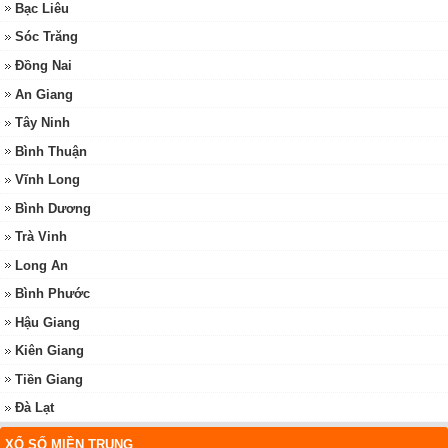
Bạc Liêu
Sóc Trăng
Đồng Nai
An Giang
Tây Ninh
Bình Thuận
Vĩnh Long
Bình Dương
Trà Vinh
Long An
Bình Phước
Hậu Giang
Kiên Giang
Tiền Giang
Đà Lạt
XỔ SỐ MIỀN TRUNG