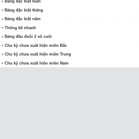
Bảng đặc biệt tuần
Bảng đặc biệt tháng
Bảng đặc biệt năm
Thống kê nhanh
Bảng đầu đuôi 2 số cuối
Chu kỳ chưa xuất hiện miền Bắc
Chu kỳ chưa xuất hiện miền Trung
Chu kỳ chưa xuất hiện miền Nam