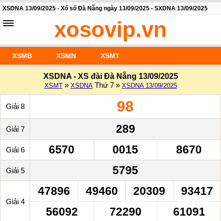
XSDNA 13/09/2025 - Xổ số Đà Nẵng ngày 13/09/2025 - SXDNA 13/09/2025
xosovip.vn
XSMB
XSMN
XSMT
XSDNA - XS đài Đà Nẵng 13/09/2025
»
Thứ 7 »
XSMT
XSDNA
XSDNA 13/09/2025
98
Giải 8
289
Giải 7
6570
0015
8670
Giải 6
5795
Giải 5
47896
49460
20309
93417
Giải 4
56092
72290
61091