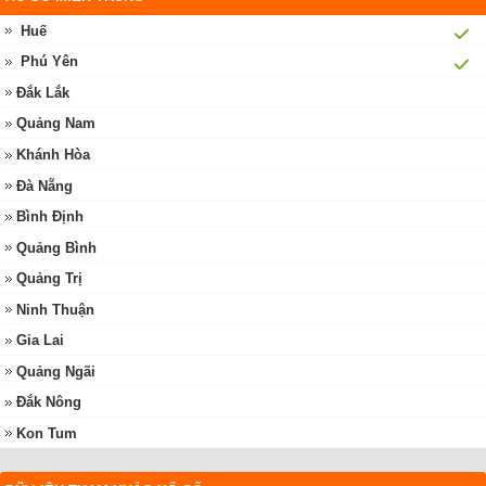
Huế
Phú Yên
Đắk Lắk
Quảng Nam
Khánh Hòa
Đà Nẵng
Bình Định
Quảng Bình
Quảng Trị
Ninh Thuận
Gia Lai
Quảng Ngãi
Đắk Nông
Kon Tum