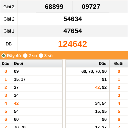
68899
09727
Giải 3
54634
Giải 2
47654
Giải 1
124642
ĐB
Đầu
Đuôi
Đầu
Đuôi
0
09
60, 70, 70, 90
0
1
15, 17
91
1
2
27
42
, 92
2
3
34
3
4
42
34, 54
4
5
54
15, 95
5
6
60
96
6
7
70, 70
17, 27
7