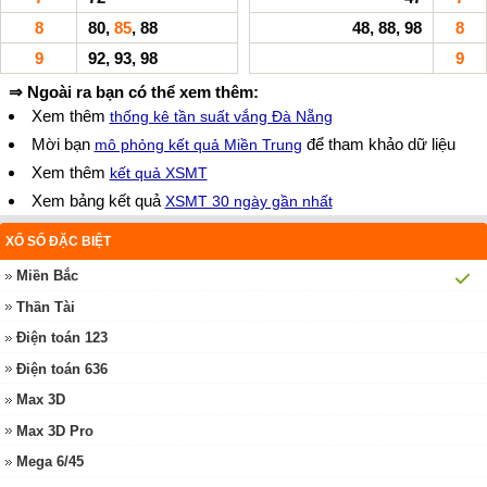
8
80,
85
, 88
48, 88, 98
8
9
92, 93, 98
9
⇒ Ngoài ra bạn có thể xem thêm:
Xem thêm
thống kê tần suất vắng Đà Nẵng
Mời bạn
để tham khảo dữ liệu
mô phỏng kết quả Miền Trung
Xem thêm
kết quả XSMT
Xem bảng kết quả
XSMT 30 ngày gần nhất
XỔ SỐ ĐẶC BIỆT
Miền Bắc
Thần Tài
Điện toán 123
Điện toán 636
Max 3D
Max 3D Pro
Mega 6/45