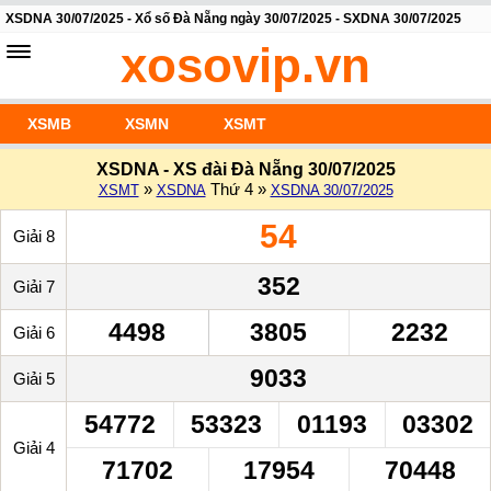
XSDNA 30/07/2025 - Xổ số Đà Nẵng ngày 30/07/2025 - SXDNA 30/07/2025
xosovip.vn
XSMB
XSMN
XSMT
XSDNA - XS đài Đà Nẵng 30/07/2025
»
Thứ 4 »
XSMT
XSDNA
XSDNA 30/07/2025
54
Giải 8
352
Giải 7
4498
3805
2232
Giải 6
9033
Giải 5
54772
53323
01193
03302
Giải 4
71702
17954
70448