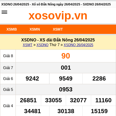
XSDNO 26/04/2025 - Xổ số Đắk Nông ngày 26/04/2025 - SXDNO 26/04/2025
xosovip.vn
XSMB
XSMN
XSMT
XSDNO - XS đài Đắk Nông 26/04/2025
»
Thứ 7 »
XSMT
XSDNO
XSDNO 26/04/2025
90
Giải 8
001
Giải 7
9242
9549
2286
Giải 6
0953
Giải 5
26851
33055
32077
11160
Giải 4
34481
30138
15159