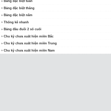
Bảng đặc biệt tuần
Bảng đặc biệt tháng
Bảng đặc biệt năm
Thống kê nhanh
Bảng đầu đuôi 2 số cuối
Chu kỳ chưa xuất hiện miền Bắc
Chu kỳ chưa xuất hiện miền Trung
Chu kỳ chưa xuất hiện miền Nam