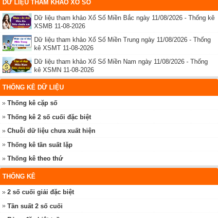
DỮ LIỆU THAM KHẢO XỔ SỐ
Dữ liệu tham khảo Xổ Số Miền Bắc ngày 11/08/2026 - Thống kê
XSMB 11-08-2026
Dữ liệu tham khảo Xổ Số Miền Trung ngày 11/08/2026 - Thống
kê XSMT 11-08-2026
Dữ liệu tham khảo Xổ Số Miền Nam ngày 11/08/2026 - Thống
kê XSMN 11-08-2026
THỐNG KÊ DỮ LIỆU
Thống kê cặp số
Thống kê 2 số cuối đặc biệt
Chuỗi dữ liệu chưa xuất hiện
Thống kê tần suất lặp
Thống kê theo thứ
THỐNG KÊ
2 số cuối giải đặc biệt
Tần suất 2 số cuối