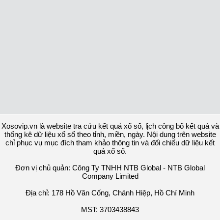
Xosovip.vn là website tra cứu kết quả xổ số, lịch công bố kết quả và
thống kê dữ liệu xổ số theo tỉnh, miền, ngày. Nội dung trên website
chỉ phục vụ mục đích tham khảo thông tin và đối chiếu dữ liệu kết
quả xổ số.
Đơn vị chủ quản: Công Ty TNHH NTB Global - NTB Global
Company Limited
Địa chỉ: 178 Hồ Văn Cống, Chánh Hiệp, Hồ Chí Minh
MST: 3703438843