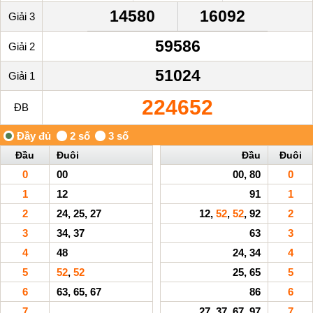
14580
16092
Giải 3
59586
Giải 2
51024
Giải 1
224652
ĐB
Đầu
Đuôi
Đầu
Đuôi
0
00
00, 80
0
1
12
91
1
2
24, 25, 27
12,
52
,
52
, 92
2
3
34, 37
63
3
4
48
24, 34
4
5
52
,
52
25, 65
5
6
63, 65, 67
86
6
7
27, 37, 67, 97
7