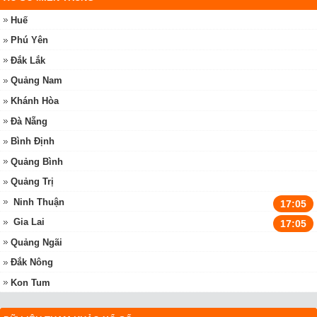
Huế
Phú Yên
Đắk Lắk
Quảng Nam
Khánh Hòa
Đà Nẵng
Bình Định
Quảng Bình
Quảng Trị
Ninh Thuận
17:05
Gia Lai
17:05
Quảng Ngãi
Đắk Nông
Kon Tum