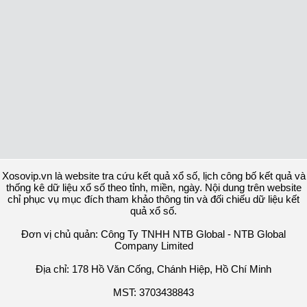
Xosovip.vn là website tra cứu kết quả xổ số, lịch công bố kết quả và
thống kê dữ liệu xổ số theo tỉnh, miền, ngày. Nội dung trên website
chỉ phục vụ mục đích tham khảo thông tin và đối chiếu dữ liệu kết
quả xổ số.
Đơn vị chủ quản: Công Ty TNHH NTB Global - NTB Global
Company Limited
Địa chỉ: 178 Hồ Văn Cống, Chánh Hiệp, Hồ Chí Minh
MST: 3703438843