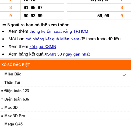
8
81, 85, 87
8
9
90, 93, 99
59, 99
9
⇒ Ngoài ra bạn có thể xem thêm:
Xem thêm
thống kê tần suất vắng TP.HCM
Mời bạn
để tham khảo dữ liệu
mô phỏng kết quả Miền Nam
Xem thêm
kết quả XSMN
Xem bảng kết quả
XSMN 30 ngày gần nhất
XỔ SỐ ĐẶC BIỆT
Miền Bắc
Thần Tài
Điện toán 123
Điện toán 636
Max 3D
Max 3D Pro
Mega 6/45