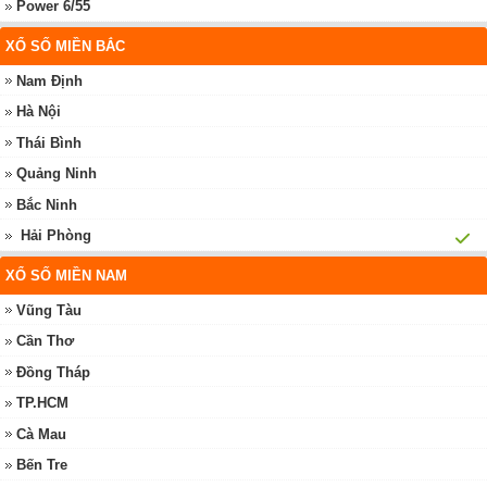
Power 6/55
XỔ SỐ MIỀN BẮC
Nam Định
Hà Nội
Thái Bình
Quảng Ninh
Bắc Ninh
Hải Phòng
XỔ SỐ MIỀN NAM
Vũng Tàu
Cần Thơ
Đồng Tháp
TP.HCM
Cà Mau
Bến Tre