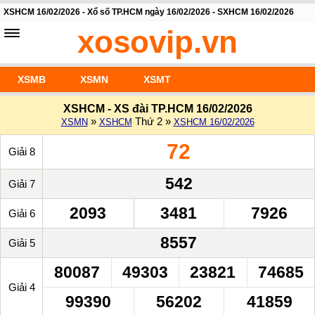
XSHCM 16/02/2026 - Xổ số TP.HCM ngày 16/02/2026 - SXHCM 16/02/2026
xosovip.vn
XSMB
XSMN
XSMT
XSHCM - XS đài TP.HCM 16/02/2026
»
Thứ 2 »
XSMN
XSHCM
XSHCM 16/02/2026
72
Giải 8
542
Giải 7
2093
3481
7926
Giải 6
8557
Giải 5
80087
49303
23821
74685
Giải 4
99390
56202
41859