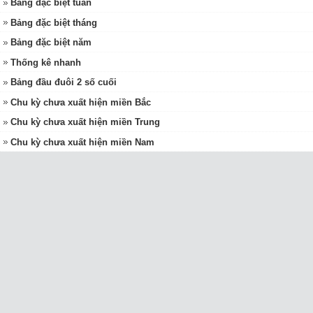
Bảng đặc biệt tuần
Bảng đặc biệt tháng
Bảng đặc biệt năm
Thống kê nhanh
Bảng đầu đuôi 2 số cuối
Chu kỳ chưa xuất hiện miền Bắc
Chu kỳ chưa xuất hiện miền Trung
Chu kỳ chưa xuất hiện miền Nam