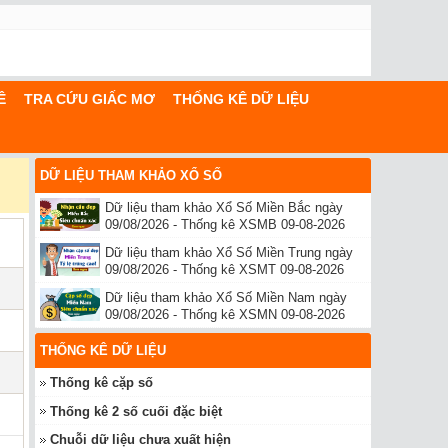
Ê
TRA CỨU GIẤC MƠ
THỐNG KÊ DỮ LIỆU
DỮ LIỆU THAM KHẢO XỔ SỐ
Dữ liệu tham khảo Xổ Số Miền Bắc ngày
09/08/2026 - Thống kê XSMB 09-08-2026
Dữ liệu tham khảo Xổ Số Miền Trung ngày
09/08/2026 - Thống kê XSMT 09-08-2026
Dữ liệu tham khảo Xổ Số Miền Nam ngày
09/08/2026 - Thống kê XSMN 09-08-2026
THỐNG KÊ DỮ LIỆU
Thống kê cặp số
Thống kê 2 số cuối đặc biệt
Chuỗi dữ liệu chưa xuất hiện