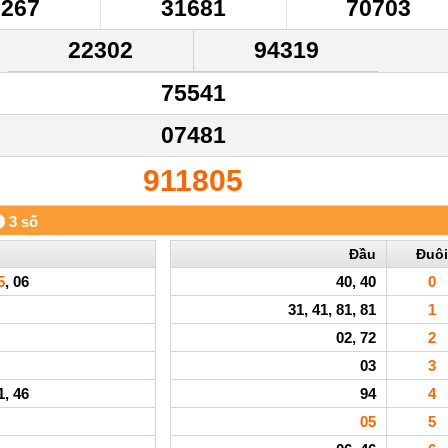
9267
31681
70703
22302
94319
75541
07481
911805
Đầu
Đuôi
5
, 06
40, 40
0
31, 41, 81, 81
1
02, 72
2
03
3
1, 46
94
4
05
5