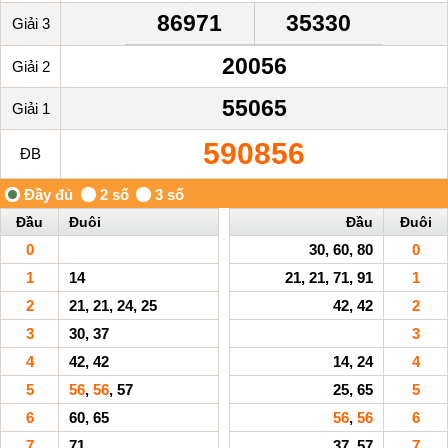
86971
35330
Giải 3
20056
Giải 2
55065
Giải 1
590856
ĐB
Đầu
Đuôi
Đầu
Đuôi
0
30, 60, 80
0
1
14
21, 21, 71, 91
1
2
21, 21, 24, 25
42, 42
2
3
30, 37
3
4
42, 42
14, 24
4
5
56
,
56
, 57
25, 65
5
6
60, 65
56
,
56
6
7
71
37, 57
7