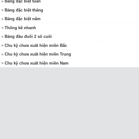
Bảng đặc biệt tuần
Bảng đặc biệt tháng
Bảng đặc biệt năm
Thống kê nhanh
Bảng đầu đuôi 2 số cuối
Chu kỳ chưa xuất hiện miền Bắc
Chu kỳ chưa xuất hiện miền Trung
Chu kỳ chưa xuất hiện miền Nam