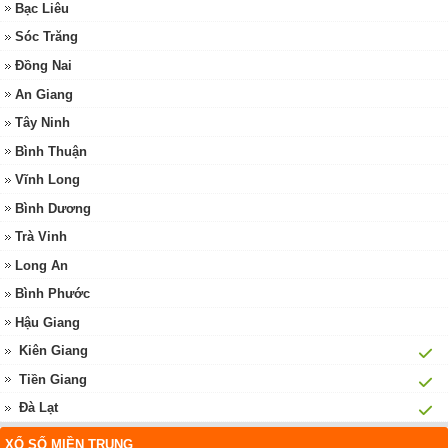
Bạc Liêu
Sóc Trăng
Đồng Nai
An Giang
Tây Ninh
Bình Thuận
Vĩnh Long
Bình Dương
Trà Vinh
Long An
Bình Phước
Hậu Giang
Kiên Giang
Tiền Giang
Đà Lạt
XỔ SỐ MIỀN TRUNG