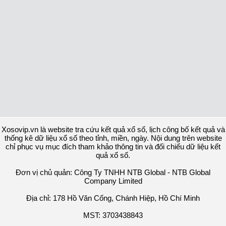
Xosovip.vn là website tra cứu kết quả xổ số, lịch công bố kết quả và
thống kê dữ liệu xổ số theo tỉnh, miền, ngày. Nội dung trên website
chỉ phục vụ mục đích tham khảo thông tin và đối chiếu dữ liệu kết
quả xổ số.
Đơn vị chủ quản: Công Ty TNHH NTB Global - NTB Global
Company Limited
Địa chỉ: 178 Hồ Văn Cống, Chánh Hiệp, Hồ Chí Minh
MST: 3703438843