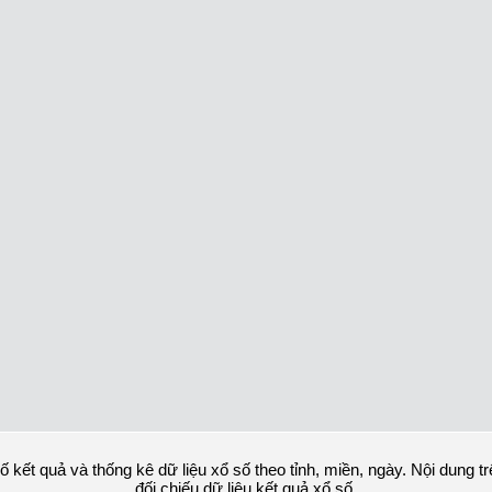
bố kết quả và thống kê dữ liệu xổ số theo tỉnh, miền, ngày. Nội dung 
đối chiếu dữ liệu kết quả xổ số.