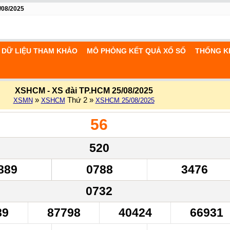
/08/2025
DỮ LIỆU THAM KHẢO
MÔ PHỎNG KẾT QUẢ XỔ SỐ
THỐNG K
XSHCM - XS đài TP.HCM 25/08/2025
»
Thứ 2 »
XSMN
XSHCM
XSHCM 25/08/2025
56
520
889
0788
3476
0732
89
87798
40424
66931