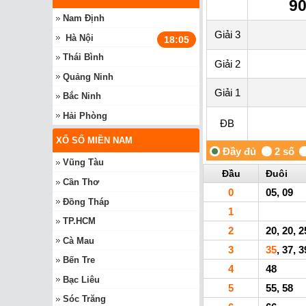
9
Nam Định
Giải 3
Hà Nội
18:05
Thái Bình
Giải 2
Quảng Ninh
Giải 1
Bắc Ninh
Hải Phòng
ĐB
XỔ SỐ MIỀN NAM
Vũng Tàu
Đầu
Đuôi
Cần Thơ
0
05, 09
Đồng Tháp
1
TP.HCM
2
20, 20, 2
Cà Mau
3
35
, 37, 3
Bến Tre
4
48
Bạc Liêu
5
55, 58
Sóc Trăng