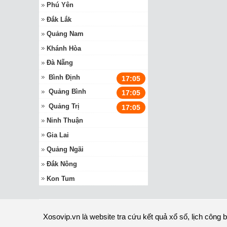
Phú Yên
Đắk Lắk
Quảng Nam
Khánh Hòa
Đà Nẵng
Bình Định
17:05
Quảng Bình
17:05
Quảng Trị
17:05
Ninh Thuận
Gia Lai
Quảng Ngãi
Đắk Nông
Kon Tum
Xosovip.vn là website tra cứu kết quả xổ số, lịch công 