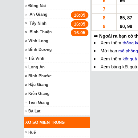
6
66
Đồng Nai
7
An Giang
16:05
8
85, 87
Tây Ninh
16:05
9
90, 98
Bình Thuận
16:05
⇒ Ngoài ra bạn có t
Vĩnh Long
Xem thêm
thống k
Bình Dương
Mời bạn
mô phỏng
Trà Vinh
Xem thêm
kết qu
Xem bảng kết qu
Long An
Bình Phước
Hậu Giang
Kiên Giang
Tiền Giang
Đà Lạt
XỔ SỐ MIỀN TRUNG
Huế