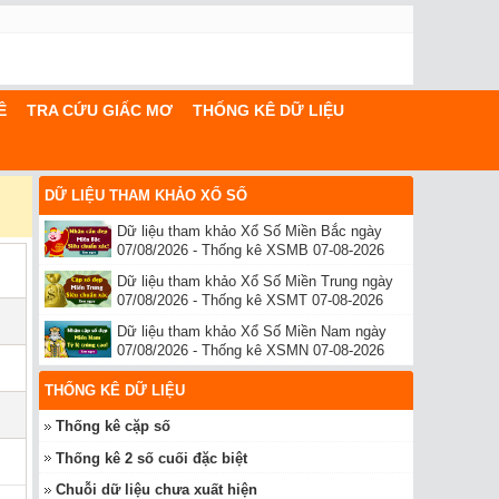
Ê
TRA CỨU GIẤC MƠ
THỐNG KÊ DỮ LIỆU
DỮ LIỆU THAM KHẢO XỔ SỐ
Dữ liệu tham khảo Xổ Số Miền Bắc ngày
07/08/2026 - Thống kê XSMB 07-08-2026
Dữ liệu tham khảo Xổ Số Miền Trung ngày
07/08/2026 - Thống kê XSMT 07-08-2026
Dữ liệu tham khảo Xổ Số Miền Nam ngày
07/08/2026 - Thống kê XSMN 07-08-2026
THỐNG KÊ DỮ LIỆU
Thống kê cặp số
Thống kê 2 số cuối đặc biệt
Chuỗi dữ liệu chưa xuất hiện