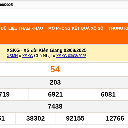
/08/2025
DỮ LIỆU THAM KHẢO
MÔ PHỎNG KẾT QUẢ XỔ SỐ
THỐNG K
XSKG - XS đài Kiên Giang 03/08/2025
»
Chủ Nhật »
XSMN
XSKG
XSKG 03/08/2025
54
203
719
6921
6081
7438
51
38302
92155
12766