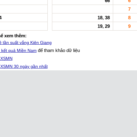
66
6
7
4
18, 38
8
19, 29
9
hể xem thêm:
ê tần suất vắng Kiên Giang
để tham khảo dữ liệu
 kết quả Miền Nam
ả XSMN
ả
XSMN 30 ngày gần nhất