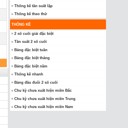
Thống kê tần suất lặp
Thống kê theo thứ
THỐNG KÊ
2 số cuối giải đặc biệt
Tần suất 2 số cuối
Bảng đặc biệt tuần
Bảng đặc biệt tháng
Bảng đặc biệt năm
Thống kê nhanh
Bảng đầu đuôi 2 số cuối
Chu kỳ chưa xuất hiện miền Bắc
Chu kỳ chưa xuất hiện miền Trung
Chu kỳ chưa xuất hiện miền Nam