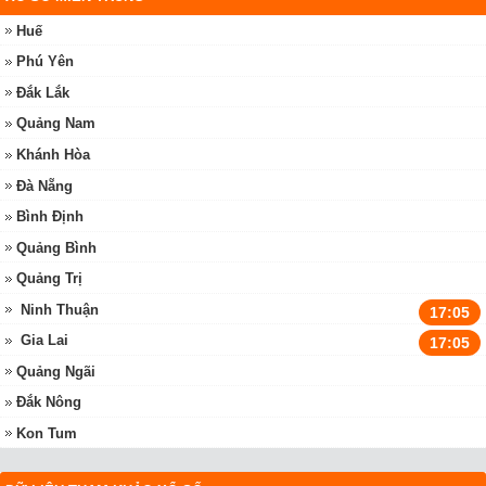
Huế
Phú Yên
Đắk Lắk
Quảng Nam
Khánh Hòa
Đà Nẵng
Bình Định
Quảng Bình
Quảng Trị
Ninh Thuận
17:05
Gia Lai
17:05
Quảng Ngãi
Đắk Nông
Kon Tum