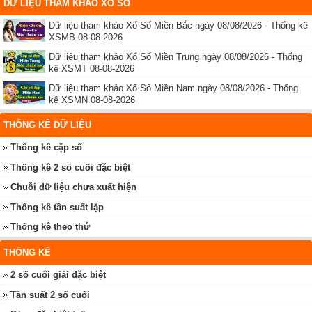
DỮ LIỆU THAM KHẢO XỔ SỐ
Dữ liệu tham khảo Xổ Số Miền Bắc ngày 08/08/2026 - Thống kê
XSMB 08-08-2026
Dữ liệu tham khảo Xổ Số Miền Trung ngày 08/08/2026 - Thống
kê XSMT 08-08-2026
Dữ liệu tham khảo Xổ Số Miền Nam ngày 08/08/2026 - Thống
kê XSMN 08-08-2026
THỐNG KÊ DỮ LIỆU
Thống kê cặp số
Thống kê 2 số cuối đặc biệt
Chuỗi dữ liệu chưa xuất hiện
Thống kê tần suất lặp
Thống kê theo thứ
THỐNG KÊ
2 số cuối giải đặc biệt
Tần suất 2 số cuối