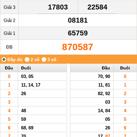
17803
22584
Giải 3
08181
Giải 2
65759
Giải 1
870587
ĐB
Đầu
Đuôi
Đầu
Đuôi
0
03, 05
70, 90
0
1
11, 14, 17
11, 81
1
2
26
82, 92
2
3
03
3
4
48
14, 84
4
5
59
05
5
6
68, 69
26
6
7
70
17,
87
7