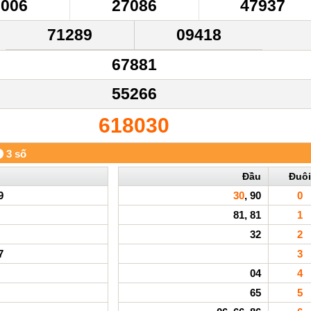
8006
27086
47937
71289
09418
67881
55266
618030
Đầu
Đuôi
9
30
, 90
0
81, 81
1
32
2
7
3
04
4
65
5