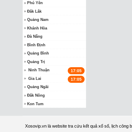
Phú Yên
Đắk Lắk
Quảng Nam
Khánh Hòa
Đà Nẵng
Bình Định
Quảng Bình
Quảng Trị
Ninh Thuận
17:05
Gia Lai
17:05
Quảng Ngãi
Đắk Nông
Kon Tum
Xosovip.vn là website tra cứu kết quả xổ số, lịch công 